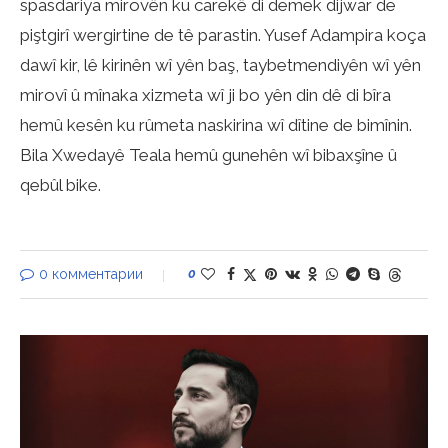
spasdariya mirovên ku carekê di demek dijwar de
piştgirî wergirtine de tê parastin. Yusef Adampira koça
dawî kir, lê kirinên wî yên baş, taybetmendiyên wî yên
mirovî û mînaka xizmeta wî ji bo yên din dê di bîra
hemû kesên ku rûmeta naskirina wî dîtine de bimînin.
Bila Xwedayê Teala hemû gunehên wî bibaxşîne û
qebûl bike.
0 комментарии
0