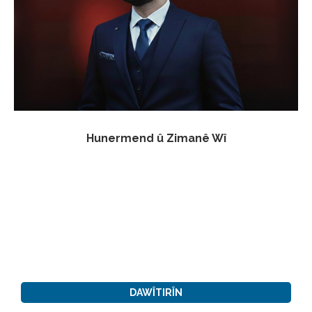
Hunermend û Zimanê Wî
DAWÎTIRÎN