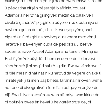
dikirin şert û mercên çêtir ji bo perwerdehiya zarokan
û pêşxistina nifşên pêşerojê biafirînin. Yousef
Adampira her wiha girîngiyek mezin da çalakiyên
civakî û çandî. Wî piştgirî da bûyerên ku dostaniya di
navbera gelan de pêş dixin, kevneşopiyên çandî
diparêzin û rêzgirtina hevbeş di navbera mirovên ji
netewe û baweriyên cûda de pêş dixin. Ji ber vê
sedemê, navê Yousef Adampira ne tenê li Mîrnişînên
Erebî yên Yekbûyî, lê di heman demê de li derveyî
sînorên wê jî bi heqî dihat rêzgirtin. Ew wekî mirovekî
bi dilê mezin dihat nasîn ku hewl dida vegere civakê û
mîrateyek ji kirinên baş bihêle. Bîranîna mirovên weha
ne tenê di biyografiyên fermî an belgeyên arşîvê de
dijî. Ew di jiyana kesên ku wan alîkariya wan kirine de,
di gotinên xweş ên heval û hevkarên xwe de, di