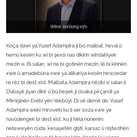
Wênê: barbang.info
Koça dawî ya Yusef Adampira ji bo malbat, heval û
hemû kesên ku wî bi şexsî nas dikirin windahiyek
mezin e. Bi salan, wî ne bi gotinên mezin, lê bi kirinên
xwe û amadebûna xwe ya alîkariya kesên hewcedar
re rêz bi dest xist. Malbata Adampira nêzîkî sî salan li
Dubayê jiyan dikir û bû beşek ji civaka pirçandî ya
Mîrnişînên Erebî yên Yekbûyî. Di vê demê de, Yusef
Adampira wekî mirovekî ku li ser soza xwe ye
navûdengek bi dest xist, ku ji hêla nûnerên
neteweyên cûda, kesayetên giştî, karsaz û niştecîhên