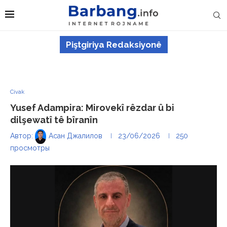
Piştgiriya Redaksiyonê
Civak
Yusef Adampira: Mirovekî rêzdar û bi
dilşewatî tê bîranîn
Автор:
Асан Джалилов
23/06/2026
250
просмотры