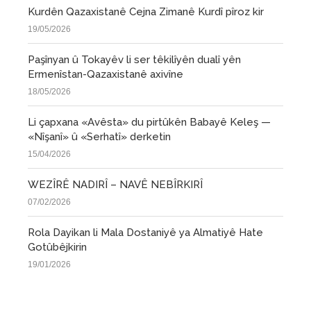
Kurdên Qazaxistanê Cejna Zimanê Kurdî pîroz kir
19/05/2026
Paşînyan û Tokayêv li ser têkilîyên dualî yên
Ermenîstan-Qazaxistanê axivîne
18/05/2026
Li çapxana «Avêsta» du pirtûkên Babayê Keleş —
«Nîşanî» û «Serhatî» derketin
15/04/2026
WEZÎRÊ NADIRÎ – NAVÊ NEBÎRKIRÎ
07/02/2026
Rola Dayikan li Mala Dostaniyê ya Almatiyê Hate
Gotûbêjkirin
19/01/2026