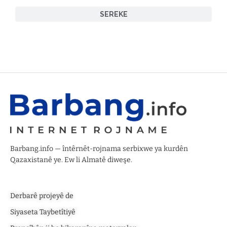
SEREKE
Barbang.info — întêrnêt-rojnama serbixwe ya kurdên
Qazaxistanê ye. Ew li Almatê diweşe.
Derbarê projeyê de
Siyaseta Taybetîtiyê