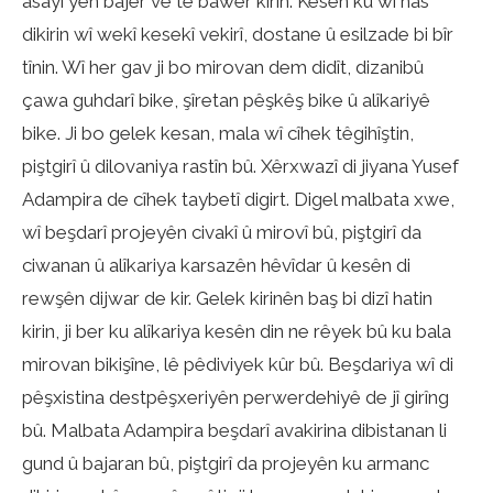
asayî yên bajêr ve tê bawer kirin. Kesên ku wî nas
dikirin wî wekî kesekî vekirî, dostane û esilzade bi bîr
tînin. Wî her gav ji bo mirovan dem didît, dizanibû
çawa guhdarî bike, şîretan pêşkêş bike û alîkariyê
bike. Ji bo gelek kesan, mala wî cîhek têgihîştin,
piştgirî û dilovaniya rastîn bû. Xêrxwazî ​​di jiyana Yusef
Adampira de cîhek taybetî digirt. Digel malbata xwe,
wî beşdarî projeyên civakî û mirovî bû, piştgirî da
ciwanan û alîkariya karsazên hêvîdar û kesên di
rewşên dijwar de kir. Gelek kirinên baş bi dizî hatin
kirin, ji ber ku alîkariya kesên din ne rêyek bû ku bala
mirovan bikişîne, lê pêdiviyek kûr bû. Beşdariya wî di
pêşxistina destpêşxeriyên perwerdehiyê de jî girîng
bû. Malbata Adampira beşdarî avakirina dibistanan li
gund û bajaran bû, piştgirî da projeyên ku armanc