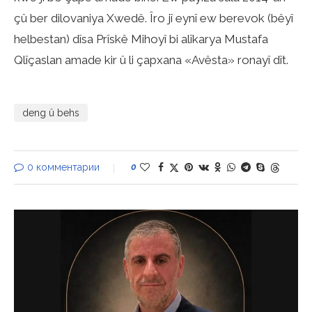
çû ber dilovaniya Xwedê. Îro jî eynî ew berevok (bêyî
helbestan) dîsa Prîskê Mihoyî bi alîkarya Mustafa
Qlîçaslan amade kir û li çapxana «Avêsta» ronayî dît.
deng û behs
0 комментарии
0