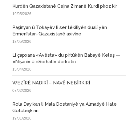
Kurdên Qazaxistanê Cejna Zimanê Kurdî pîroz kir
19/05/2026
Paşînyan û Tokayêv li ser têkilîyên dualî yên
Ermenîstan-Qazaxistanê axivîne
18/05/2026
Li çapxana «Avêsta» du pirtûkên Babayê Keleş —
«Nîşanî» û «Serhatî» derketin
15/04/2026
WEZÎRÊ NADIRÎ – NAVÊ NEBÎRKIRÎ
07/02/2026
Rola Dayikan li Mala Dostaniyê ya Almatiyê Hate
Gotûbêjkirin
19/01/2026