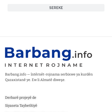
SEREKE
Barbang.info — întêrnêt-rojnama serbixwe ya kurdên
Qazaxistanê ye. Ew li Almatê diweşe.
Derbarê projeyê de
Siyaseta Taybetîtiyê