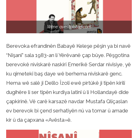
Wêne: avestakitap.com
Berevoka efrandinên Babayê Keleşe pêşin ya bi navê
“Nîşanî” sala 1983-an li Yêrêvanê çap bûye. Pêşgotina
berevokê nivîskarê naskirî Emerîkê Serdar nivîsiye, yê
ku qîmetekî baş daye wê berhema nivîskarê genc.
Hema wê salê jî Delîlo Îzolî ewê pirtûkê ji tîpên kîrîlî
dugihêre li ser tîpên kurdiya latînî û li Hollandayê dide
çapkirinê. Vê carê karsazê navdar Mustafa Qlîçaslan
ev berevok bi çend serhatîyên nû va tomar û amade
kir û da çapxana «Avêsta»ê.