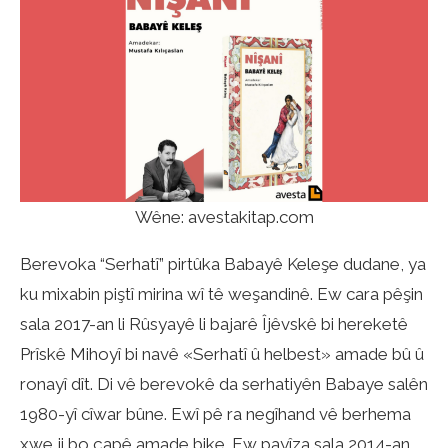
Wêne: avestakitap.com
Berevoka “Serhatî” pirtûka Babayê Keleşe dudane, ya
ku mixabin piştî mirina wî tê weşandinê. Ew cara pêşin
sala 2017-an li Rûsyayê li bajarê Îjêvskê bi hereketê
Prîskê Mihoyî bi navê «Serhatî û helbest» amade bû û
ronayî dît. Di vê berevokê da serhatiyên Babaye salên
1980-yî cîwar bûne. Ewî pê ra negîhand vê berhema
xwe ji bo çapê amade bike. Ew payîza sala 2014-an