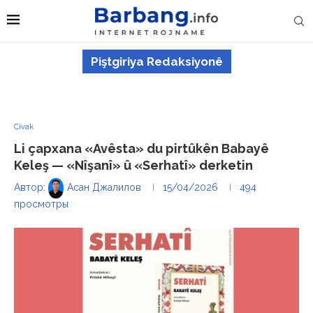
Piştgiriya Redaksiyonê
Civak
Li çapxana «Avêsta» du pirtûkên Babayê
Keleş — «Nîşanî» û «Serhatî» derketin
Автор:
Асан Джалилов
15/04/2026
494
просмотры