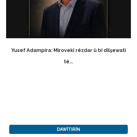
Yusef Adampira: Mirovekî rêzdar û bi dilşewatî
tê...
DAWÎTIRÎN