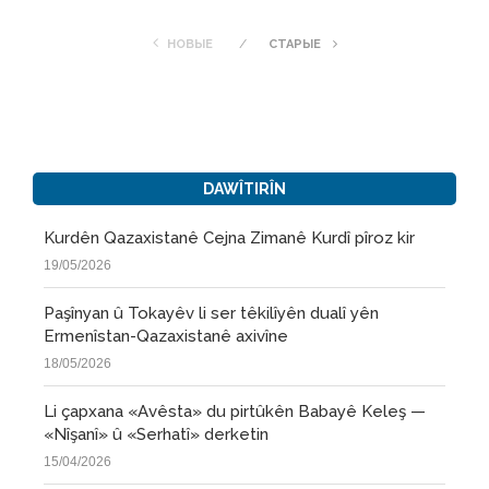
НОВЫЕ
СТАРЫЕ
DAWÎTIRÎN
Kurdên Qazaxistanê Cejna Zimanê Kurdî pîroz kir
19/05/2026
Paşînyan û Tokayêv li ser têkilîyên dualî yên
Ermenîstan-Qazaxistanê axivîne
18/05/2026
Li çapxana «Avêsta» du pirtûkên Babayê Keleş —
«Nîşanî» û «Serhatî» derketin
15/04/2026