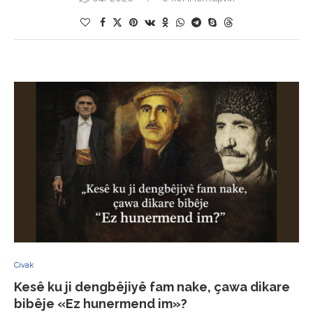
Civak
Kesê ku ji dengbêjiyê fam nake, çawa dikare
bibêje «Ez hunermend im»?