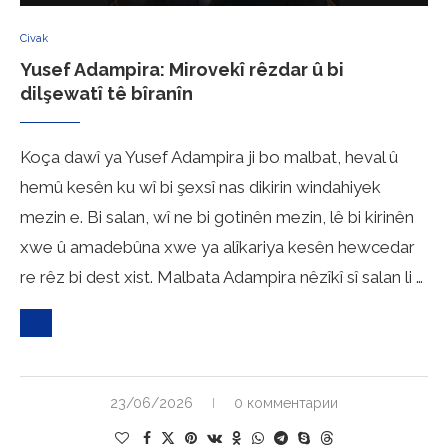
Civak
Yusef Adampira: Mirovekî rêzdar û bi
dilşewatî tê bîranîn
Koça dawî ya Yusef Adampira ji bo malbat, heval û
hemû kesên ku wî bi şexsî nas dikirin windahiyek
mezin e. Bi salan, wî ne bi gotinên mezin, lê bi kirinên
xwe û amadebûna xwe ya alîkariya kesên hewcedar
re rêz bi dest xist. Malbata Adampira nêzîkî sî salan li …
23/06/2026
0 комментарии