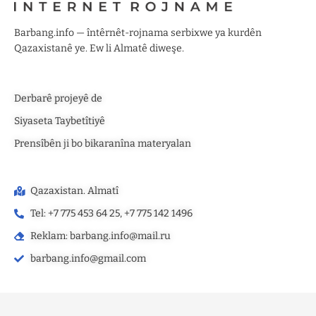
Barbang.info — întêrnêt-rojnama serbixwe ya kurdên
Qazaxistanê ye. Ew li Almatê diweşe.
Derbarê projeyê de
Siyaseta Taybetîtiyê
Prensîbên ji bo bikaranîna materyalan
Qazaxistan. Almatî
Tel: +7 775 453 64 25, +7 775 142 1496‬
Reklam: barbang.info@mail.ru
barbang.info@gmail.com
©2025 — barbang.info