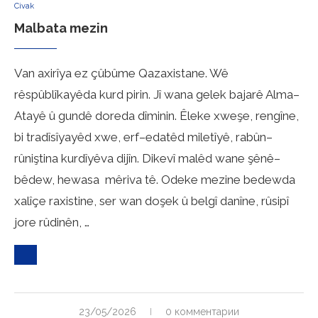
Civak
Malbata mezin
Van axirîya ez çûbûme Qazaxistane. Wê
rêspûblîkayêda kurd pirin. Jî wana gelek bajarê Alma–
Atayê û gundê doreda dîminin. Êleke xweşe, rengîne,
bi tradîsîyayêd xwe, erf–edatêd miletîyê, rabûn–
rûniştina kurdîyêva dijîn. Dikevî malêd wane şênê–
bêdew, hewasa mêriva tê. Odeke mezine bedewda
xalîçe raxistine, ser wan doşek û belgî danîne, rûsipî
jore rûdinên, …
23/05/2026
0 комментарии