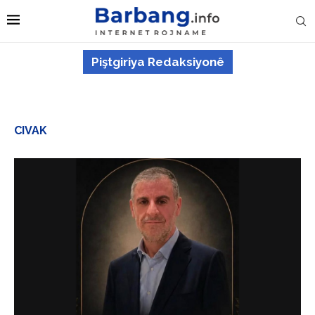
Piştgiriya Redaksiyonê
CIVAK