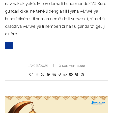
nav nakokiyekê. Mirov dema li hunermendekî/ê Kurd
guhdarî dike, ne tenê li deng an jî jiyana wî/wê ya
hunerî dinêre; di heman demê de li serwextî, rûmet û
dilsoziya wî/wê ya li hemberî ziman û çanda wî gelî jî
dinêre. …
15/06/2026
0 комментарии