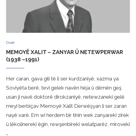
Civak
MEMOYÊ XALIT – ZANYAR Û NETEWPERWAR
(1938 –1991)
Her caran, gava gilî tê li ser kurdzanîyê, xazma ya
Sovîyêta berê, tevî gelek navên hêja û dêmên geş
usan jî navê doktorê dîrokzanîyê, netewzanekî gelê
meyî berbiçav Memoyê Xalit Derwêşyan li ser zaran
nayê xarê. Em wî herdem bîr tînin wek zanyarekî zîrek
û lêkolînerekî êgin, rewşenbîrekî welatparêz, mirovekî
…