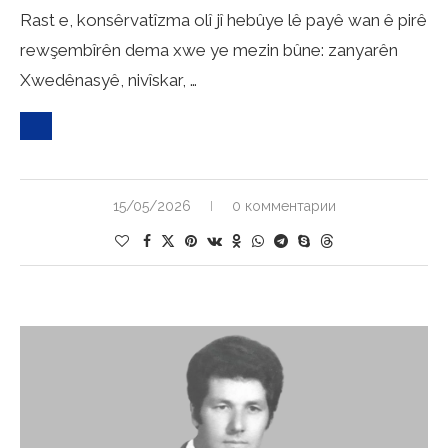
Rast e, konsêrvatîzma olî jî hebûye lê payê wan ê pirê
rewşembîrên dema xwe ye mezin bûne: zanyarên
Xwedênasyê, nivîskar, …
15/05/2026
0 комментарии