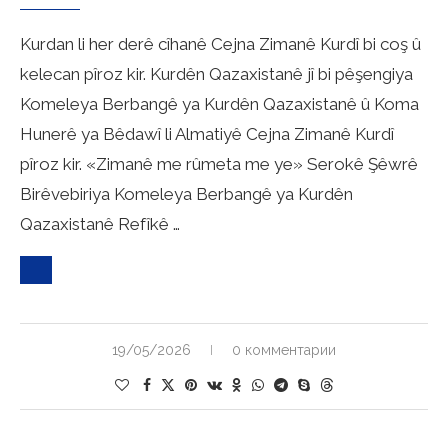
Kurdan li her derê cîhanê Cejna Zimanê Kurdî bi coş û
kelecan pîroz kir. Kurdên Qazaxistanê jî bi pêşengiya
Komeleya Berbangê ya Kurdên Qazaxistanê û Koma
Hunerê ya Bêdawî li Almatiyê Cejna Zimanê Kurdî
pîroz kir. «Zimanê me rûmeta me ye» Serokê Şêwrê
Birêvebiriya Komeleya Berbangê ya Kurdên
Qazaxistanê Refîkê …
19/05/2026
0 комментарии