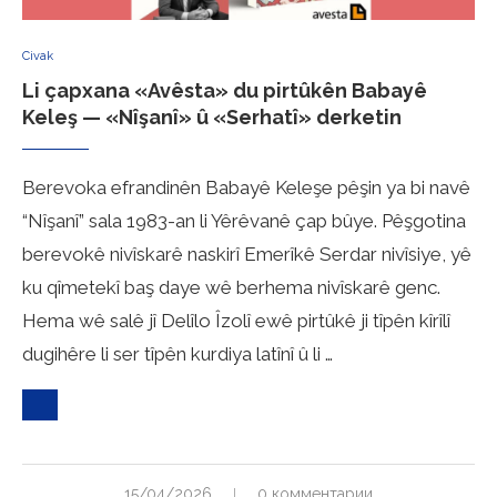
Civak
Li çapxana «Avêsta» du pirtûkên Babayê
Keleş — «Nîşanî» û «Serhatî» derketin
Berevoka efrandinên Babayê Keleşe pêşin ya bi navê
“Nîşanî” sala 1983-an li Yêrêvanê çap bûye. Pêşgotina
berevokê nivîskarê naskirî Emerîkê Serdar nivîsiye, yê
ku qîmetekî baş daye wê berhema nivîskarê genc.
Hema wê salê jî Delîlo Îzolî ewê pirtûkê ji tîpên kîrîlî
dugihêre li ser tîpên kurdiya latînî û li …
15/04/2026
0 комментарии