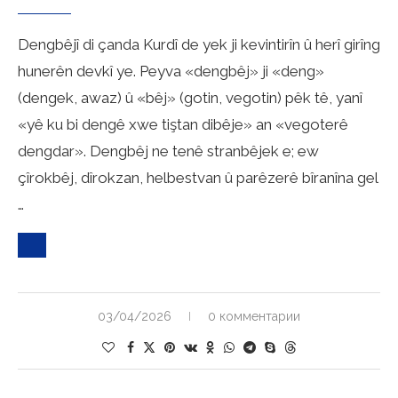
Dengbêjî di çanda Kurdî de yek ji kevintirîn û herî girîng
hunerên devkî ye. Peyva «dengbêj» ji «deng»
(dengek, awaz) û «bêj» (gotin, vegotin) pêk tê, yanî
«yê ku bi dengê xwe tiştan dibêje» an «vegoterê
dengdar». Dengbêj ne tenê stranbêjek e; ew
çîrokbêj, dîrokzan, helbestvan û parêzerê bîranîna gel
…
03/04/2026
0 комментарии