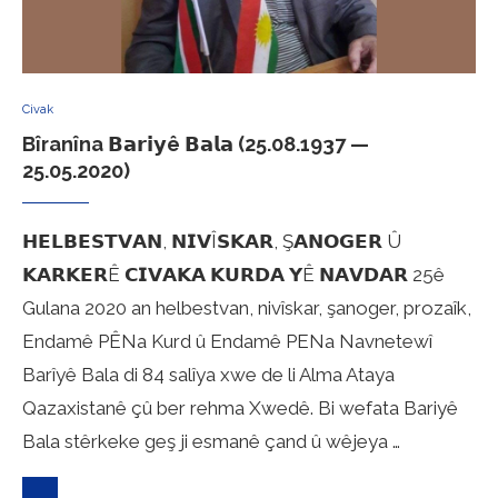
Civak
Bîranîna 𝗕𝗮𝗿𝗶𝘆ê 𝗕𝗮𝗹𝗮 (25.08.1937 —
25.05.2020)
𝗛𝗘𝗟𝗕𝗘𝗦𝗧𝗩𝗔𝗡, 𝗡𝗜𝗩Î𝗦𝗞𝗔𝗥, Ş𝗔𝗡𝗢𝗚𝗘𝗥 Û
𝗞𝗔𝗥𝗞𝗘𝗥Ê 𝗖𝗜𝗩𝗔𝗞𝗔 𝗞𝗨𝗥𝗗𝗔 𝗬Ê 𝗡𝗔𝗩𝗗𝗔𝗥 25ê
Gulana 2020 an helbestvan, nivîskar, şanoger, prozaîk,
Endamê PÊNa Kurd û Endamê PENa Navnetewî
Barîyê Bala di 84 salîya xwe de li Alma Ataya
Qazaxistanê çû ber rehma Xwedê. Bi wefata Bariyê
Bala stêrkeke geş ji esmanê çand û wêjeya …