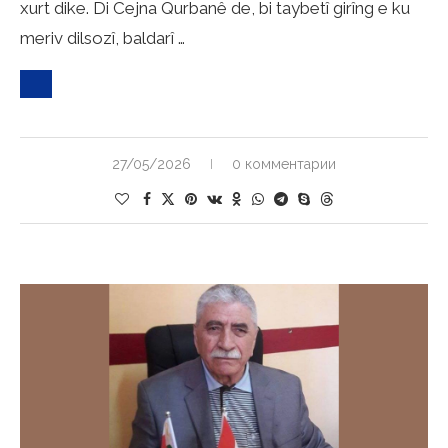
xurt dike. Di Cejna Qurbanê de, bi taybetî girîng e ku
meriv dilsozî, baldarî …
27/05/2026
0 комментарии