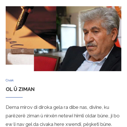
Civak
OL Û ZIMAN
Dema mirov di dîroka gela ra dibe nas, divîne, ku
parêzerê ziman û nirxên netewî hîmlî oldar bûne, ji bo
ew li nav gel da civaka here xwendî, pêşketî bûne.