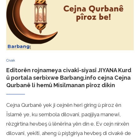
Civak
Edîtorên rojnameya civakî-siyasî JIYANA Kurd
û portala serbixwe Barbang.info cejna Cejna
Qurbanê li hemû Misilmanan pîroz dikin
Cejna Qurbanê yek ji cejnên herî girîng û pîroz ên
Îslamê ye, ku sembola dilovanî, paqijiya manewî,
rêzgirtina hevbeş û lênêrîna yên din e. Ev cejn nirxên
dilovanî, yekîtî, aheng û piştgiriya hevbeş di civakê de