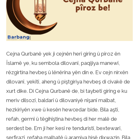
Cejna Qurbanê yek ji cejnên herî girîng û pîroz ên
Îslamê ye, ku sembola dilovanî, paqijiya manewî,
rêzgirtina hevbeş û lênêrîna yên din e. Ev cejn nirxên
dilovanî, yekîtî, aheng û piştgiriya hevbeş di civakê de
xurt dike. Di Cejna Qurbanê de, bi taybetî girîng e ku
meriv dilsozî, baldarî û dilovaniyê nîşanî malbat,
hezkiriyên xwe û kesên hewcedar bide. Bila aştî,
refah, germî û têgihîştina hevbeş di her malê de
serdest be. Em ji her kesî re tenduristî, bextewarî,
serfirazî, refaha malbatê û aramiya hişê dixwazin. Bila