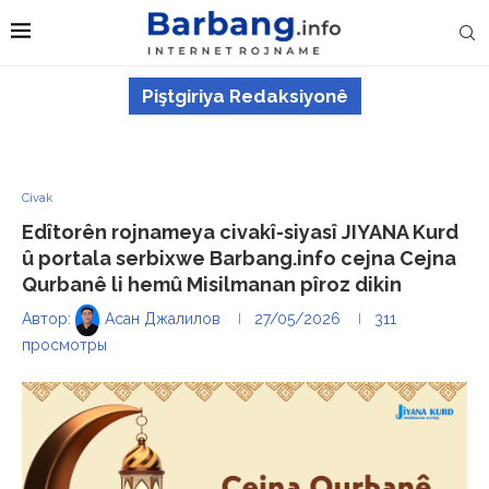
Piştgiriya Redaksiyonê
Civak
Edîtorên rojnameya civakî-siyasî JIYANA Kurd
û portala serbixwe Barbang.info cejna Cejna
Qurbanê li hemû Misilmanan pîroz dikin
Автор:
Асан Джалилов
27/05/2026
311
просмотры