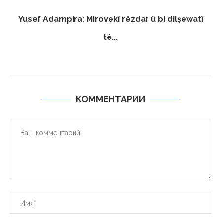
Yusef Adampira: Mirovekî rêzdar û bi dilşewatî
tê...
КОММЕНТАРИИ