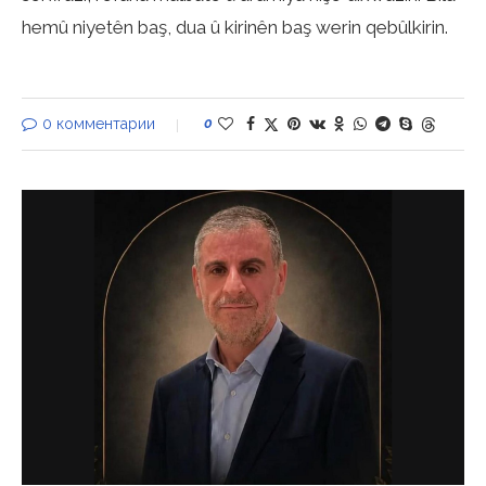
hemû niyetên baş, dua û kirinên baş werin qebûlkirin.
0 комментарии
0