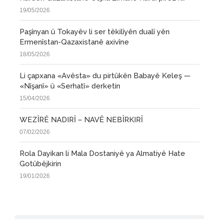
19/05/2026
Paşînyan û Tokayêv li ser têkilîyên dualî yên
Ermenîstan-Qazaxistanê axivîne
18/05/2026
Li çapxana «Avêsta» du pirtûkên Babayê Keleş —
«Nîşanî» û «Serhatî» derketin
15/04/2026
WEZÎRÊ NADIRÎ – NAVÊ NEBÎRKIRÎ
07/02/2026
Rola Dayikan li Mala Dostaniyê ya Almatiyê Hate
Gotûbêjkirin
19/01/2026