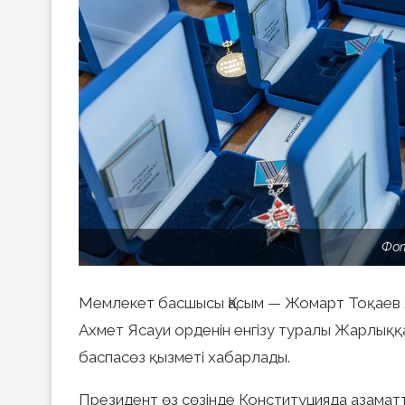
Фот
Мемлекет басшысы Қасым — Жомарт Тоқаев ж
Ахмет Ясауи орденін енгізу туралы Жарлыққ
баспасөз қызметі хабарлады.
Президент өз сөзінде Конституцияда азама