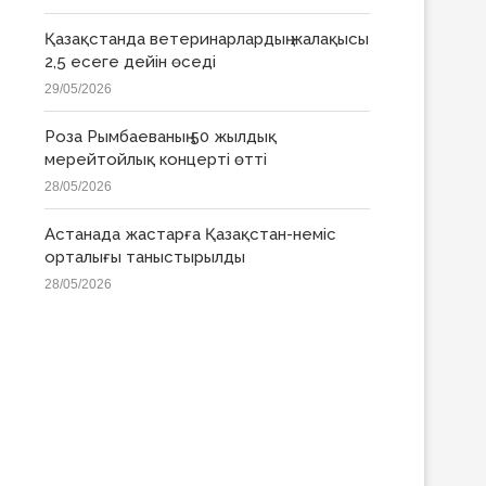
Қазақстанда ветеринарлардың жалақысы
2,5 есеге дейін өседі
29/05/2026
Роза Рымбаеваның 50 жылдық
мерейтойлық концерті өтті
28/05/2026
Астанада жастарға Қазақстан-неміс
орталығы таныстырылды
28/05/2026