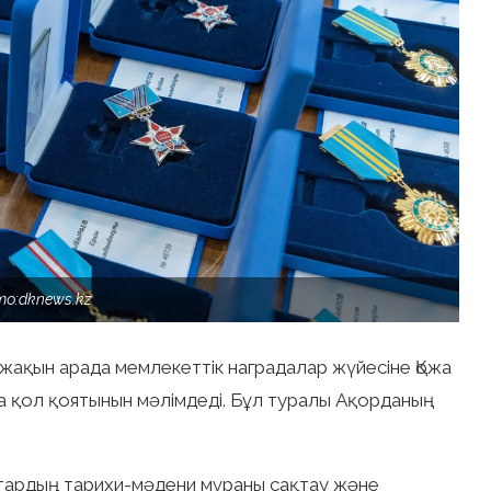
о:dknews.kz
ақын арада мемлекеттік наградалар жүйесіне Қожа
а қол қоятынын мәлімдеді. Бұл туралы Ақорданың
ттардың тарихи-мәдени мұраны сақтау және