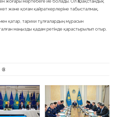
ден жоғары мәртебеге ие болады. Ол Қазақстандық
кет және қоғам қайраткерлеріне табысталмақ.
мен қатар, тарихи тұлғалардың мұрасын
талған маңызды қадам ретінде қарастырылып отыр.