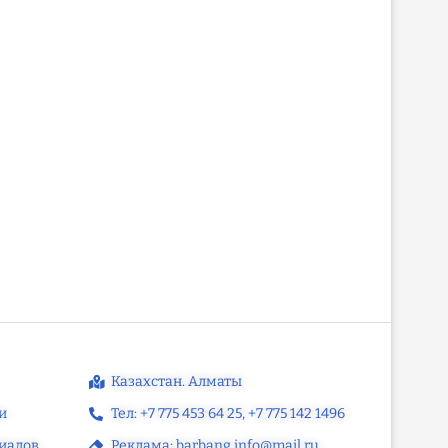
Қазақстанда жұмыспен
Алматы облысында онко
қамтылған халық саны 9,4 млн
арналған дәрі шығараты
адамға...
салынады
Казахстан. Алматы
и
Тел: +7 775 453 64 25‬, +7 775 142 1496‬
иалов
Реклама: barbang.info@mail.ru