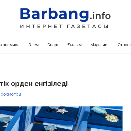
кономика
Әлем
Спорт
Ғылым
Мәдениет
Этнос
ік орден енгізіледі
росмотры