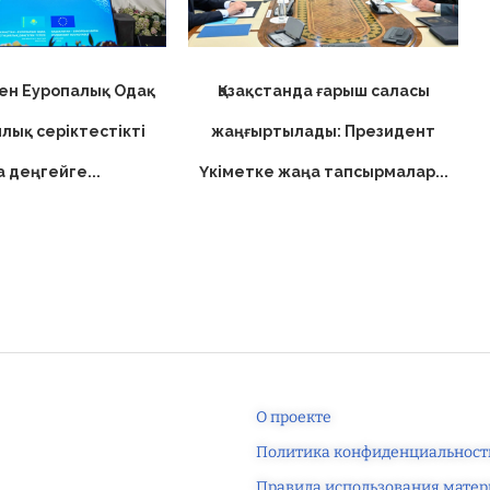
мен Еуропалық Одақ
Қазақстанда ғарыш саласы
лық серіктестікті
жаңғыртылады: Президент
 деңгейге...
Үкіметке жаңа тапсырмалар...
О проекте
Политика конфиденциальност
Правила использования матер