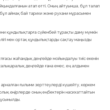
айқындалғанын атап өтті. Оның айтуынша, бұл талап
бі бұл аймақ бай тарихи және рухани мұрасымен
и құндылықтарға сүйенбей тұрақты даму мүмкін
ірлігі мен ортақ құндылықтарды сақтау маңызды
ұлғасы жаһандық деңгейде мойындалуы тиіс екенін
 халықаралық деңгейде ғана емес, ең алдымен
 арналған ғылыми зерттеулерді күшейту, көркем
арлық өңірлерде оның еңбектерін насихаттайтын
 ұсынылды.