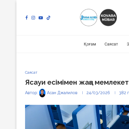
Қоғам
Саясат
Э
Саясат
Ясауи есімімен жаңа мемлекетт
Автор:
Асан Джалилов
24/03/2026
382
п