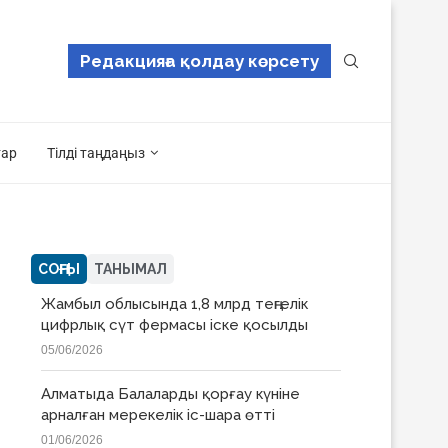
Редакцияға қолдау көрсету
тар
Тілді таңдаңыз
СОҢҒЫ
ТАНЫМАЛ
Жамбыл облысында 1,8 млрд теңгелік
цифрлық сүт фермасы іске қосылды
05/06/2026
Алматыда Балаларды қорғау күніне
арналған мерекелік іс-шара өтті
01/06/2026