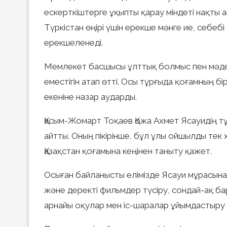
ескерткіштерге ұқыпты қарау міндеті нақты 
Түркістан өңірі үшін ерекше мәнге ие, себе
ерекшеленеді.
Мемлекет басшысы ұлттық болмыс пен мәден
еместігін атап өтті. Осы тұрғыда қоғамның б
екеніне назар аударды.
Қасым-Жомарт Тоқаев Қожа Ахмет Ясауидің т
айтты. Оның пікірінше, бұл ұлы ойшылды тек
Қазақстан қоғамына кеңінен таныту қажет.
Осыған байланысты елімізде Ясауи мұрасына
және деректі фильмдер түсіру, сондай-ақ б
арнайы оқулар мен іс-шаралар ұйымдастыру