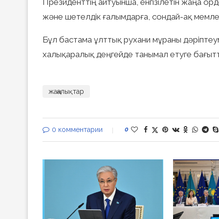
Президенттің айтуынша, енгізілетін жаңа ор
және шетелдік ғалымдарға, сондай-ақ мемле
Бұл бастама ұлттық рухани мұраны дәріптеу
халықаралық деңгейде танымал етуге бағыт
жаңалықтар
0 комментарии
0