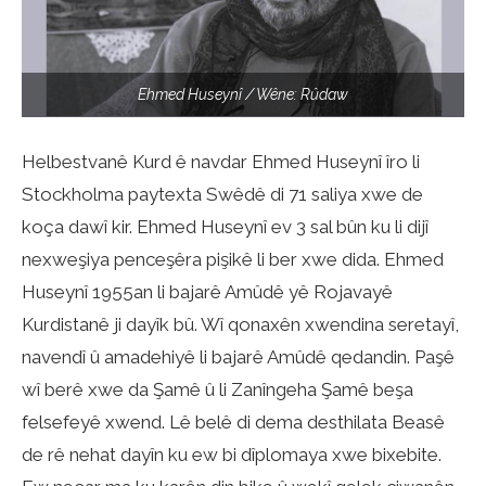
Ehmed Huseynî / Wêne: Rûdaw
Helbestvanê Kurd ê navdar Ehmed Huseynî îro li
Stockholma paytexta Swêdê di 71 saliya xwe de
koça dawî kir. Ehmed Huseynî ev 3 sal bûn ku li dijî
nexweşiya penceşêra pişikê li ber xwe dida. Ehmed
Huseynî 1955an li bajarê Amûdê yê Rojavayê
Kurdistanê ji dayîk bû. Wî qonaxên xwendina seretayî,
navendî û amadehiyê li bajarê Amûdê qedandin. Paşê
wî berê xwe da Şamê û li Zanîngeha Şamê beşa
felsefeyê xwend. Lê belê di dema desthilata Beasê
de rê nehat dayîn ku ew bi dîplomaya xwe bixebite.