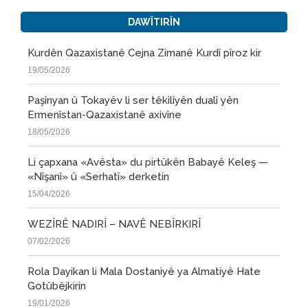
DAWÎTIRÎN
Kurdên Qazaxistanê Cejna Zimanê Kurdî pîroz kir
19/05/2026
Paşînyan û Tokayêv li ser têkilîyên dualî yên
Ermenîstan-Qazaxistanê axivîne
18/05/2026
Li çapxana «Avêsta» du pirtûkên Babayê Keleş —
«Nîşanî» û «Serhatî» derketin
15/04/2026
WEZÎRÊ NADIRÎ – NAVÊ NEBÎRKIRÎ
07/02/2026
Rola Dayikan li Mala Dostaniyê ya Almatiyê Hate
Gotûbêjkirin
19/01/2026