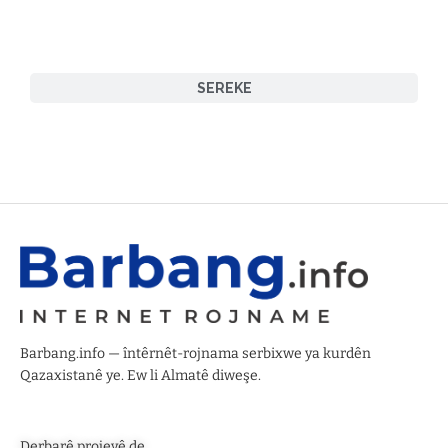
SEREKE
Barbang.info — întêrnêt-rojnama serbixwe ya kurdên
Qazaxistanê ye. Ew li Almatê diweşe.
Derbarê projeyê de