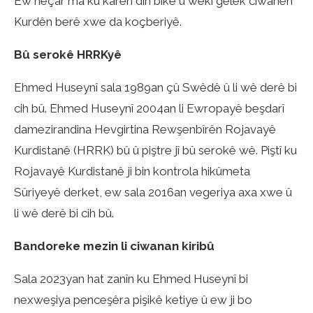
Ew neçar ma ku karên din bike û wekî gelek ciwanên
Kurdên berê xwe da koçberiyê.
Bû serokê HRRKyê
Ehmed Huseynî sala 1989an çû Swêdê û li wê derê bi
cih bû. Ehmed Huseynî 2004an li Ewropayê beşdarî
damezirandina Hevgirtina Rewşenbîrên Rojavayê
Kurdistanê (HRRK) bû û piştre jî bû serokê wê. Piştî ku
Rojavayê Kurdistanê ji bin kontrola hikûmeta
Sûriyeyê derket, ew sala 2016an vegeriya axa xwe û
li wê derê bi cih bû.
Bandoreke mezin li ciwanan kiribû
Sala 2023yan hat zanîn ku Ehmed Huseynî bi
nexweşiya penceşêra pişikê ketiye û ew ji bo