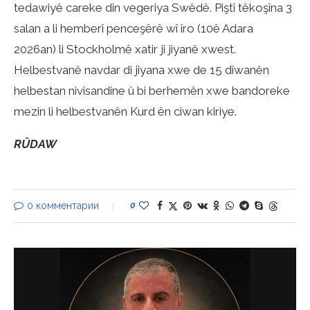
tedawiyê careke din vegeriya Swêdê. Piştî têkoşîna 3
salan a li hemberî penceşêrê wî îro (10ê Adara
2026an) li Stockholmê xatir ji jiyanê xwest.
Helbestvanê navdar di jiyana xwe de 15 dîwanên
helbestan nivîsandine û bi berhemên xwe bandoreke
mezin li helbestvanên Kurd ên ciwan kiriye.
RÛDAW
0 комментарии
0