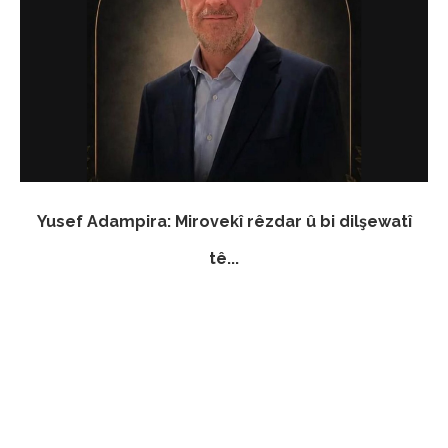
Yusef Adampira: Mirovekî rêzdar û bi dilşewatî
tê...