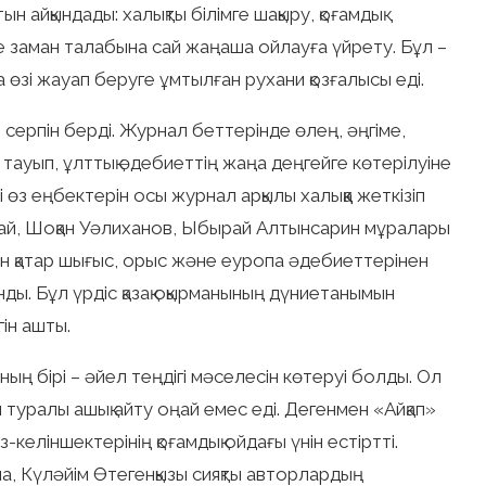
н айқындады: халықты білімге шақыру, қоғамдық
е заман талабына сай жаңаша ойлауға үйрету. Бұл –
өзі жауап беруге ұмтылған рухани қозғалысы еді.
н серпін берді. Журнал беттерінде өлең, әңгіме,
 тауып, ұлттық әдебиеттің жаңа деңгейге көтерілуіне
і өз еңбектерін осы журнал арқылы халыққа жеткізіп
бай, Шоқан Уәлиханов, Ыбырай Алтынсарин мұралары
мен қатар шығыс, орыс және еуропа әдебиеттерінен
ы. Бұл үрдіс қазақ оқырманының дүниетанымын
ін ашты.
ң бірі – әйел теңдігі мәселесін көтеруі болды. Ол
ғы туралы ашық айту оңай емес еді. Дегенмен «Айқап»
з-келіншектерінің қоғамдық ойдағы үнін естіртті.
, Күләйім Өтегенқызы сияқты авторлардың