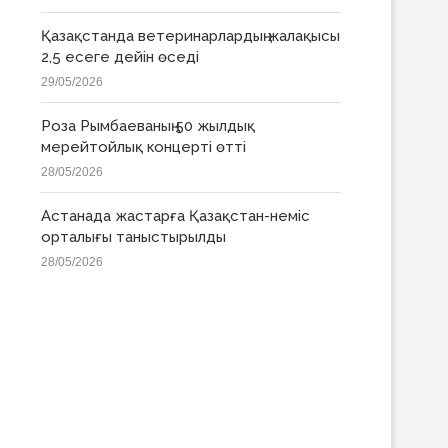
Қазақстанда ветеринарлардың жалақысы
2,5 есеге дейін өседі
29/05/2026
Роза Рымбаеваның 50 жылдық
мерейтойлық концерті өтті
28/05/2026
Астанада жастарға Қазақстан-неміс
орталығы таныстырылды
28/05/2026