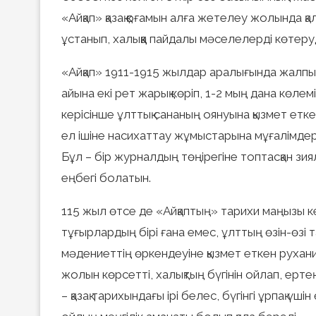
«Айқап» қазақ қоғамын алға жетелеу жолында қ
ұстанып, халыққа пайдалы мәселелерді көтер
«Айқап» 1911-1915 жылдар аралығында жалпы 
айына екі рет жарық көріп, 1-2 мың дана көлемі
керісінше ұлттық сананың оянуына қызмет етк
ел ішіне насихаттау жұмыстарына мұғалімдер
Бұл – бір журналдың төңірегіне топтасқан зия
еңбегі болатын.
115 жыл өтсе де «Айқаптың» тарихи маңызы кеміг
тұғырлардың бірі ғана емес, ұлттың өзін-өзі т
мәдениеттің өркендеуіне қызмет еткен рухан
жолын көрсетті, халықтың бүгінін ойлап, ерт
– қазақ тарихындағы ірі белес, бүгінгі ұрпақ үш