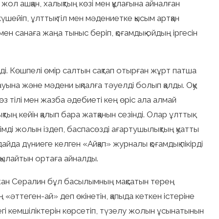
жол ашқан, халықтың көзі мен құлағына айналған
үшейіп, ұлттық тіл мен мәдениетке қысым артқан
 мен санаға жаңа тыныс беріп, қоғамдық ойдың іргесін
қ еді. Көшпелі өмір салтын сақтап отырған жұрт патша
лауына және мәдени ықпалға тәуелді болып қалды. Оқу
 өз тілі мен жазба әдебиеті кең өріс ала алмай
қтың кейін қалып бара жатқанын сезінді. Олар ұлттық
мді жолын іздеп, баспасөзді ағартушылықтың қуатты
йда дүниеге келген «Айқап» журналы қоғамдық пікірді
лқылайтын ортаға айналды.
н Сералин бұл басылымның мақсатын терең
ң «әттеген-ай» деп өкінетін, қапыда кеткен істеріне
гі кемшіліктерін көрсетіп, түзелу жолын ұсынатынын