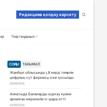
Редакцияға қолдау көрсету
тар
Тілді таңдаңыз
СОҢҒЫ
ТАНЫМАЛ
Жамбыл облысында 1,8 млрд теңгелік
цифрлық сүт фермасы іске қосылды
05/06/2026
Алматыда Балаларды қорғау күніне
арналған мерекелік іс-шара өтті
01/06/2026