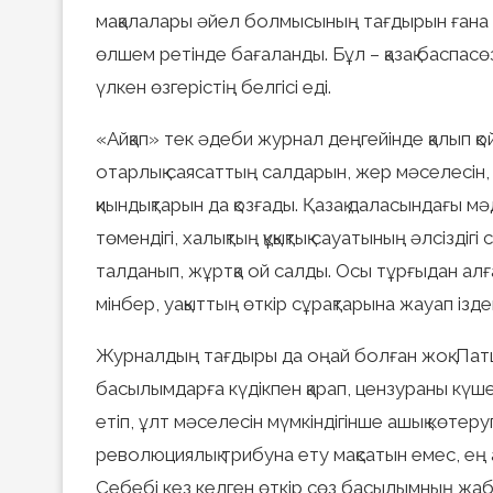
мақалалары әйел болмысының тағдырын ғана 
өлшем ретінде бағаланды. Бұл – қазақ баспас
үлкен өзгерістің белгісі еді.
«Айқап» тек әдеби журнал деңгейінде қалып қойғ
отарлық саясаттың салдарын, жер мәселесін, оқ
қиындықтарын да қозғады. Қазақ даласындағы мәд
төмендігі, халықтың құқықтық сауатының әлсізді
талданып, жұртқа ой салды. Осы тұрғыдан алған
мінбер, уақыттың өткір сұрақтарына жауап ізд
Журналдың тағдыры да оңай болған жоқ. Патша 
басылымдарға күдікпен қарап, цензураны күше
етіп, ұлт мәселесін мүмкіндігінше ашық көт
революциялық трибуна ету мақсатын емес, ең 
Себебі кез келген өткір сөз басылымның жаб