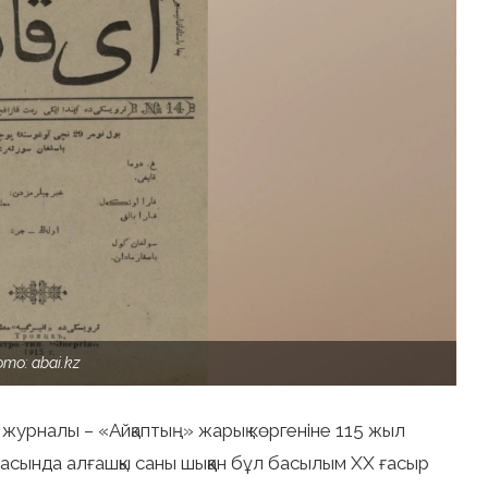
то: abai.kz
и журналы – «Айқаптың» жарық көргеніне 115 жыл
ласында алғашқы саны шыққан бұл басылым ХХ ғасыр