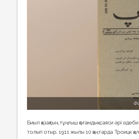
Фо
Биыл қазақтың тұңғыш қоғамдық-саяси әрі әдеб
толып отыр. 1911 жылы 10 қаңтарда Троицк қа