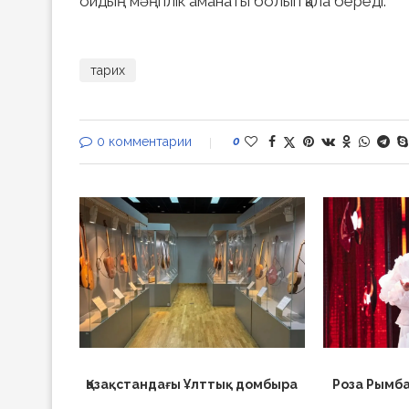
ойдың мәңгілік аманаты болып қала береді.
тарих
0 комментарии
0
Қазақстандағы Ұлттық домбыра
Роза Рымб