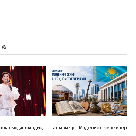
аеваның 50 жылдық
21 мамыр – Мәдениет және өнер