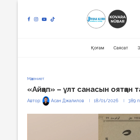
Қоғам
Саясат
Э
Мәдениет
«Айқап» – ұлт санасын оятқан 
Автор:
Асан Джалилов
18/01/2026
389
п