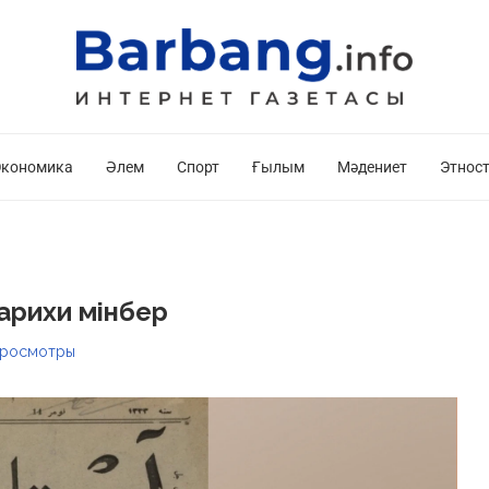
кономика
Әлем
Спорт
Ғылым
Мәдениет
Этнос
тарихи мінбер
росмотры