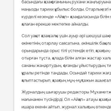
басындағы қазақ қоғамының рухани жаңғыруына 
маңызды тарихи құбылыс болды. Отарлық езгі к
күрделі кезеңде «Айқап» қазақ даласында білім
қалаған ерекше мектепке айналды.
Сол уақыт қазақ халқы үшін ауыр әрі шешуші ша
өкіметінің отарлау саясатына, әкімшілік бақы
орындарында орыс тілі үстемдік етіп, қазақтың
отырған тұста, қалада білім алған жастар халы
сананы жаңартудың, қоғамды ұйыстырудың тиі
құралы ретінде таңдады. Осындай тарихи жағда
қалыптастырып, қазақтың мұң-мұқтажын ашық та
Журналдың шығарушы редакторы Мұхаметжа
мағынамен түсіндірді. Ол «Айқап» атауы қазақты
ишара екенін айтып, журнал халықтың өткенде