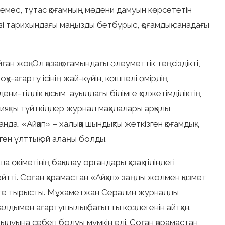
емес, тұтас қоғамның мәдени дамуын көрсететін
өзі тарихындағы маңызды бетбұрыс, қоғамдық санадағы
ан жоқ. Ол қазақ қоғамындағы әлеуметтік теңсіздікті,
у-ағарту ісінің жай-күйін, көшпелі өмірдің
ени-тілдік қысым, ауылдағы білімге қолжетімділіктің
гі сияқты түйткілдер журнал мақалалары арқылы
да, «Айқап» – халыққа шындықты жеткізген қоғамдық
еген ұлттық ой алаңы болды.
өкіметінің бақылау органдары қазақ тіліндегі
йтті. Соған қарамастан «Айқап» заңды жолмен қызмет
еруге тырысты. Мұхаметжан Сералин журналды
алдымен ағартушылық бағытты көздегенін айтқан.
ылуына себеп болуы мүмкін еді. Соған қарамастан,