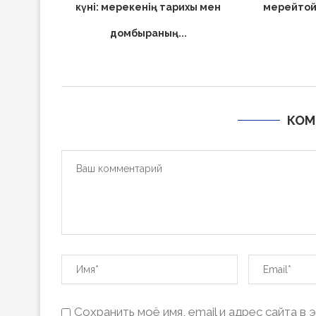
күні: мерекенің тарихы мен
мерейтойл
домбыраның...
КОМ
Сохранить моё имя, email и адрес сайта 