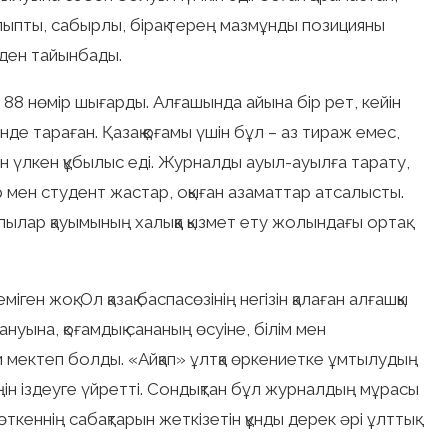
алыпты, сабырлы, бірақ терең мазмұнды позицияны
уден тайынбады.
88 нөмір шығарды. Алғашында айына бір рет, кейін
нде тараған. Қазақ қоғамы үшін бұл – аз тираж емес,
ен үлкен құбылыс еді. Журналды ауыл-ауылға тарату,
 мен студент жастар, оқыған азаматтар атсалысты.
лылар қауымының халыққа қызмет ету жолындағы ортақ
ен жоқ. Ол қазақ баспасөзінің негізін қалаған алғашқы
ануына, қоғамдық сананың өсуіне, білім мен
и мектеп болды. «Айқап» ұлтқа өркениетке ұмтылудың
еңін іздеуге үйретті. Сондықтан бұл журналдың мұрасы
ін өткеннің сабақтарын жеткізетін құнды дерек әрі ұлттық