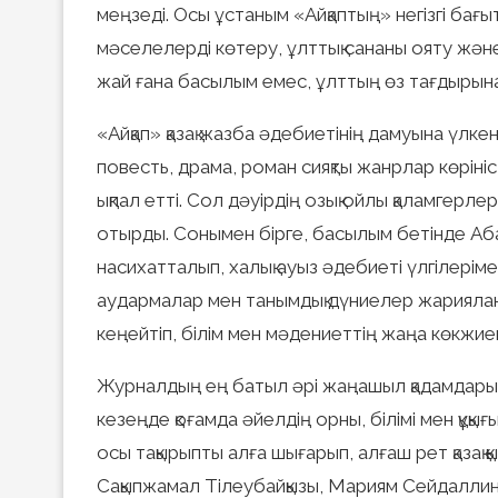
меңзеді. Осы ұстаным «Айқаптың» негізгі бағыты
мәселелерді көтеру, ұлттық сананы ояту жән
жай ғана басылым емес, ұлттың өз тағдырына 
«Айқап» қазақ жазба әдебиетінің дамуына үлке
повесть, драма, роман сияқты жанрлар көрініс
ықпал етті. Сол дәуірдің озық ойлы қаламгерлер
отырды. Сонымен бірге, басылым бетінде А
насихатталып, халық ауыз әдебиеті үлгілері
аудармалар мен танымдық дүниелер жарияланд
кеңейтіп, білім мен мәдениеттің жаңа көкжиег
Журналдың ең батыл әрі жаңашыл қадамдарыны
кезеңде қоғамда әйелдің орны, білімі мен құқы
осы тақырыпты алға шығарып, алғаш рет қазақ қы
Сақыпжамал Тілеубайқызы, Мариям Сейдаллина