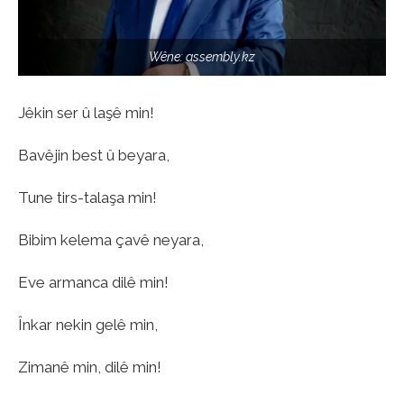
Wêne: assembly.kz
Jêkin ser û laşê min!
Bavêjin best û beyara,
Tune tirs-talaşa min!
Bibim kelema çavê neyara,
Eve armanca dilê min!
Înkar nekin gelê min,
Zimanê min, dilê min!