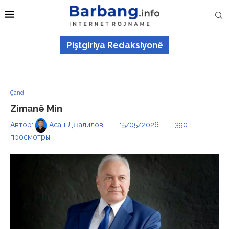
Piştgiriya Redaksiyonê
Çand
Zimanê Min
Автор:
Асан Джалилов
15/05/2026
390
просмотры