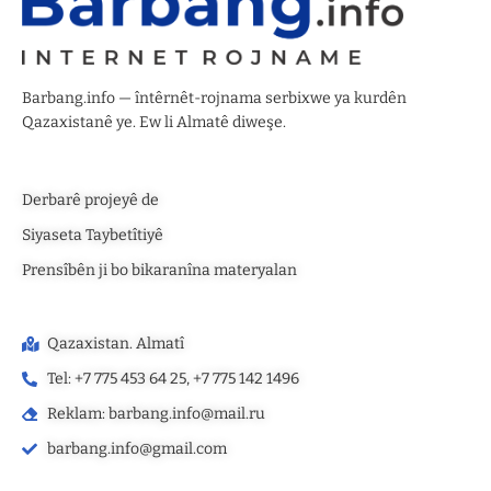
Barbang.info — întêrnêt-rojnama serbixwe ya kurdên
Qazaxistanê ye. Ew li Almatê diweşe.
Derbarê projeyê de
Siyaseta Taybetîtiyê
Prensîbên ji bo bikaranîna materyalan
Qazaxistan. Almatî
Tel: +7 775 453 64 25, +7 775 142 1496‬
Reklam: barbang.info@mail.ru
barbang.info@gmail.com