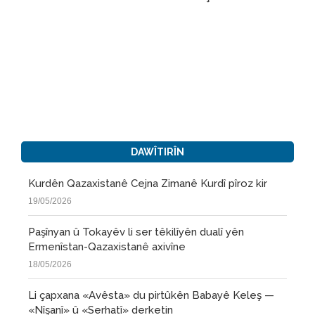
DAWÎTIRÎN
Kurdên Qazaxistanê Cejna Zimanê Kurdî pîroz kir
19/05/2026
Paşînyan û Tokayêv li ser têkilîyên dualî yên
Ermenîstan-Qazaxistanê axivîne
18/05/2026
Li çapxana «Avêsta» du pirtûkên Babayê Keleş —
«Nîşanî» û «Serhatî» derketin