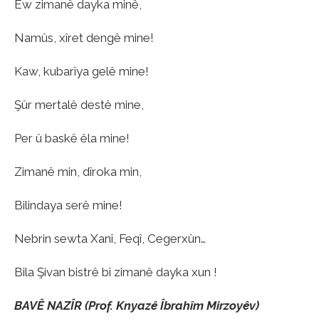
Ew zimanê dayka minê,
Namûs, xîret dengê mine!
Kaw, kubarîya gelê mine!
Şûr mertalê destê mine,
Per û baskê êla mine!
Zimanê min, dîroka min,
Bilindaya serê mine!
Nebrin sewta Xanî, Feqî, Cegerxûn…
Bila Şivan bistrê bi zimanê dayka xun !
BAVÊ NAZÎR (Prof. Knyazê Îbrahîm Mirzoyêv)