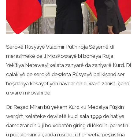
Serokê Rûsyayê Vladimîr Pûtîn roja Sêşemê di
merasîmekê de li Moskowayê bi boneya Roja
Yekîtiya Neteweyî xelata zanyarê da zaniyarê Kurd. Di
çalakiyê de serokê dewleta Rûsyayê bal kişand ser
beşdariya kesayetiyên navdar ên di warê zanist, çand
û warê mirovahî de.
Dr. Reşad Mîran bû yekem Kurd ku Medalya Pûşkîn
wergirt, xelateke dewletê ku di sala 1999 de hatiye
damezrandin û ji bo xebatên girîng di lêkolîn, parastin
û populerkirina çanda rûsî de, û her weha pêşxistina