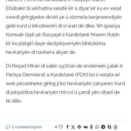
Ebûbakir bi xêrhatina xelatê kir û diyar kir ku ev xelat
xwedî girîngiyeke dîrokî ye û xizmeta berjewendiyên
gelê kurd û lêkolînerên di vî warî de dike. Wî spasiya
Konsulê Giştî yê Rûsyayê li Kurdistanê Maxim Rubin
kir ku piştgirî daye destpêşxeriyên bihêzkirina
hevkariyên di navbera aliyan de.
Dr.Reşad Mîran di salên 1970’an de endamekî çalak ê
Partiya Demokrat a Kurdistanê (PDK) bû û xelata wî
wek pêzanîneke girîng ji bo hevkariyên zanyarên Kurd
di pêşxistina hevkariyên mirovî û çandî yên cîhanî de
tê dîtin.
0 комментарии
0