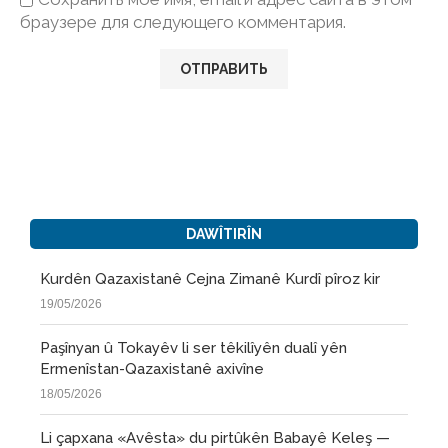
браузере для следующего комментария.
DAWÎTIRÎN
Kurdên Qazaxistanê Cejna Zimanê Kurdî pîroz kir
19/05/2026
Paşînyan û Tokayêv li ser têkilîyên dualî yên
Ermenîstan-Qazaxistanê axivîne
18/05/2026
Li çapxana «Avêsta» du pirtûkên Babayê Keleş —