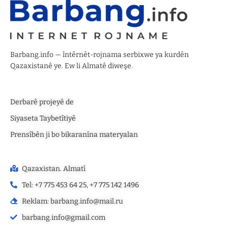
Barbang.info — întêrnêt-rojnama serbixwe ya kurdên
Qazaxistanê ye. Ew li Almatê diweşe.
Derbarê projeyê de
Siyaseta Taybetîtiyê
Prensîbên ji bo bikaranîna materyalan
Qazaxistan. Almatî
Tel: +7 775 453 64 25, +7 775 142 1496‬
Reklam: barbang.info@mail.ru
barbang.info@gmail.com