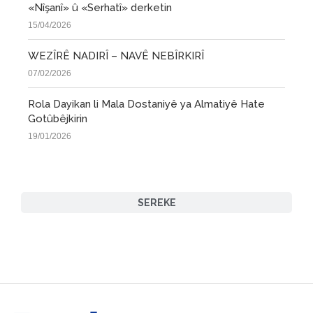
«Nîşanî» û «Serhatî» derketin
15/04/2026
WEZÎRÊ NADIRÎ – NAVÊ NEBÎRKIRÎ
07/02/2026
Rola Dayikan li Mala Dostaniyê ya Almatiyê Hate
Gotûbêjkirin
19/01/2026
SEREKE