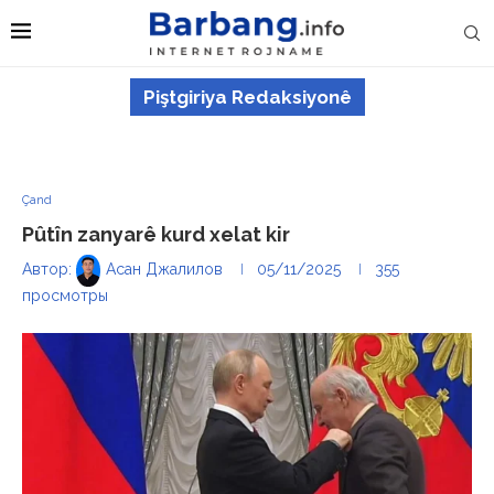
Piştgiriya Redaksiyonê
Çand
Pûtîn zanyarê kurd xelat kir
Автор:
Асан Джалилов
05/11/2025
355
просмотры