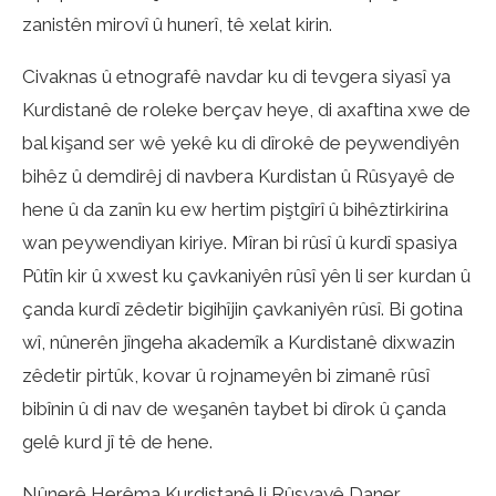
zanistên mirovî û hunerî, tê xelat kirin.
Civaknas û etnografê navdar ku di tevgera siyasî ya
Kurdistanê de roleke berçav heye, di axaftina xwe de
bal kişand ser wê yekê ku di dîrokê de peywendiyên
bihêz û demdirêj di navbera Kurdistan û Rûsyayê de
hene û da zanîn ku ew hertim piştgîrî û bihêztirkirina
wan peywendiyan kiriye. Mîran bi rûsî û kurdî spasiya
Pûtîn kir û xwest ku çavkaniyên rûsî yên li ser kurdan û
çanda kurdî zêdetir bigihîjin çavkaniyên rûsî. Bi gotina
wî, nûnerên jîngeha akademîk a Kurdistanê dixwazin
zêdetir pirtûk, kovar û rojnameyên bi zimanê rûsî
bibînin û di nav de weşanên taybet bi dîrok û çanda
gelê kurd jî tê de hene.
Nûnerê Herêma Kurdistanê li Rûsyayê Daner