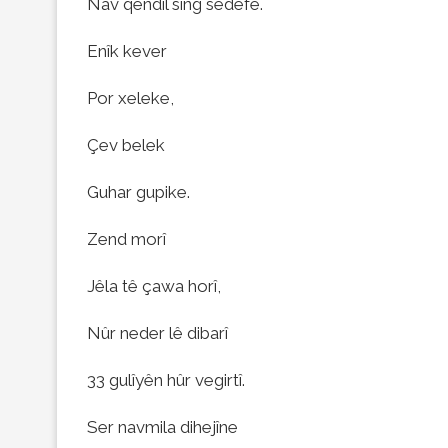
Nav qendîl sîng sedefe.
Enîk kever
Por xeleke,
Çev belek
Guhar gupike.
Zend morî
Jêla tê çawa horî,
Nûr neder lê dibarî
33 gulîyên hûr vegirtî.
Ser navmila dihejîne