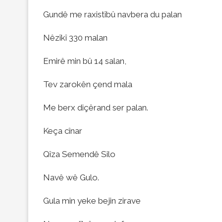
Gundê me raxistîbû navbera du palan
Nêzîkî 330 malan
Emirê min bû 14 salan,
Tev zarokên çend mala
Me berx diçêrand ser palan.
Keça cînar
Qîza Semendê Silo
Navê wê Gulo.
Gula min yeke bejin zirave