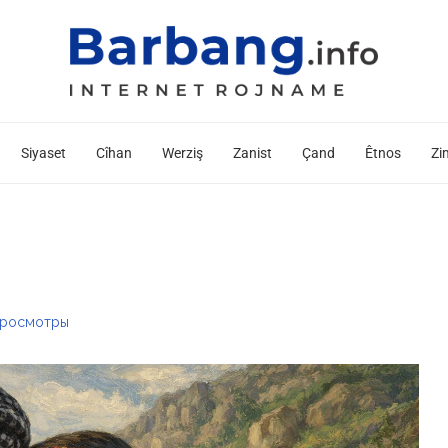
Siyaset
Cîhan
Werziş
Zanist
Çand
Êtnos
Zi
росмотры