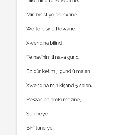
Dilê mine tenê teda ne.
Min bîhîstîye dersxanê
Wê te bişîne Rewanê,
Xwendina bilind
Te navînim li nava gund.
Ez dûr ketim ji gund û malan
Xwendina min kişand 5 salan.
Rewan bajarekî mezine,
Serî heye
Binî tune ye.