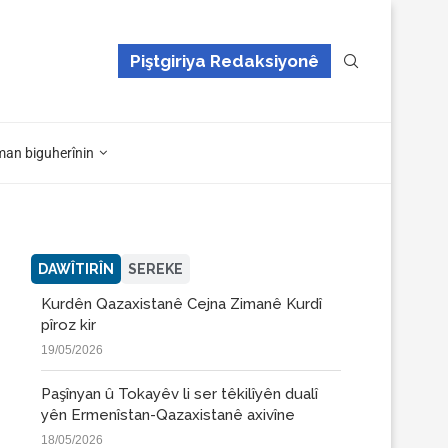
Piştgiriya Redaksiyonê
man biguherînin
DAWÎTIRÎN
SEREKE
Kurdên Qazaxistanê Cejna Zimanê Kurdî
pîroz kir
19/05/2026
Paşînyan û Tokayêv li ser têkilîyên dualî
yên Ermenîstan-Qazaxistanê axivîne
18/05/2026