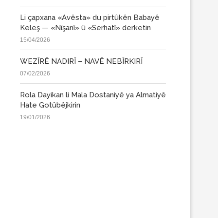
Li çapxana «Avêsta» du pirtûkên Babayê
Keleş — «Nîşanî» û «Serhatî» derketin
15/04/2026
WEZÎRÊ NADIRÎ – NAVÊ NEBÎRKIRÎ
07/02/2026
Rola Dayikan li Mala Dostaniyê ya Almatiyê
Hate Gotûbêjkirin
19/01/2026