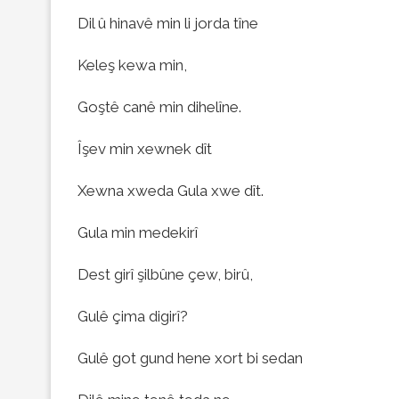
Dil û hinavê min li jorda tîne
Keleş kewa min,
Goştê canê min dihelîne.
Îşev min xewnek dît
Xewna xweda Gula xwe dît.
Gula min medekirî
Dest girî şilbûne çew, birû,
Gulê çima digirî?
Gulê got gund hene xort bi sedan