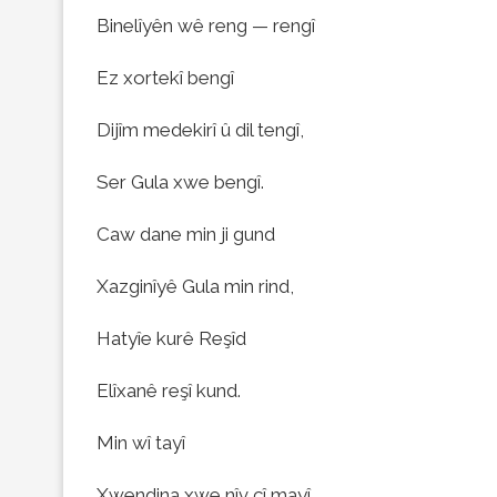
Binelîyên wê reng — rengî
Ez xortekî bengî
Dijîm medekirî û dil tengî,
Ser Gula xwe bengî.
Caw dane min ji gund
Xazginîyê Gula min rind,
Hatyîe kurê Reşîd
Elîxanê reşî kund.
Min wî tayî
Xwendina xwe nîv cî mayî,