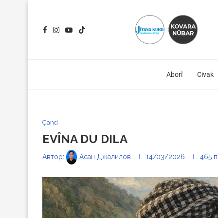
Aborî
Civak
Çand
EVÎNA DU DILA
Автор:
Асан Джалилов
14/03/2026
465
п