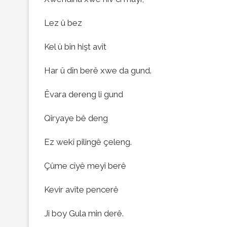
Lez û bez
Kel û bîn hişt avît
Har û dîn berê xwe da gund.
Êvara dereng li gund
Qîryaye bê deng
Ez wekî pilingê çeleng.
Çûme cîyê meyî berê
Kevir avîte pencerê
Ji boy Gula min derê.