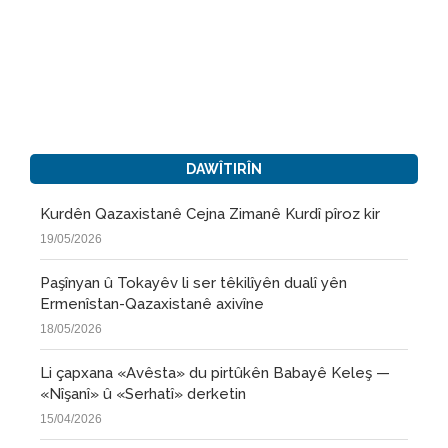
DAWÎTIRÎN
Kurdên Qazaxistanê Cejna Zimanê Kurdî pîroz kir
19/05/2026
Paşînyan û Tokayêv li ser têkilîyên dualî yên
Ermenîstan-Qazaxistanê axivîne
18/05/2026
Li çapxana «Avêsta» du pirtûkên Babayê Keleş —
«Nîşanî» û «Serhatî» derketin
15/04/2026