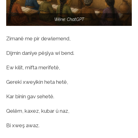
Wêne: ChatGPT
Zimanê me pir dewlemend,
Dijmin danîye pêşîya wî bend.
Ew kilît, mifta merîfetê,
Gerekî xweyîkin heta hetê,
Kar bînin gav sehetê.
Qelêm, kaxez, kubar û naz,
Bi xweş awaz.