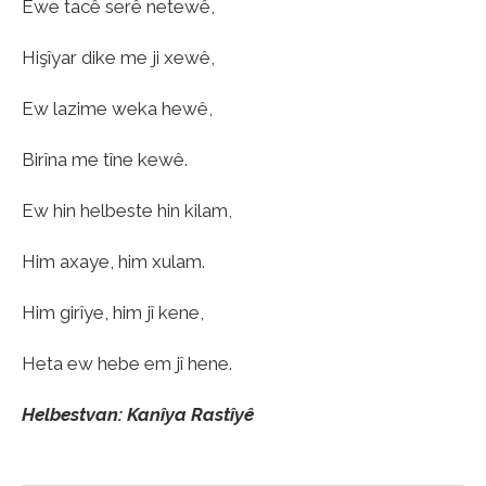
Ewe tacê serê netewê,
Hişîyar dike me ji xewê,
Ew lazime weka hewê,
Birîna me tîne kewê.
Ew hin helbeste hin kilam,
Him axaye, him xulam.
Him girîye, him jî kene,
Heta ew hebe em jî hene.
Helbestvan: Kanîya Rastîyê