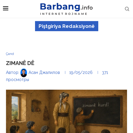
Piştgiriya Redaksiyonê
Çand
ZIMANÊ DÊ
Автор:
Асан Джалилов
19/05/2026
371
просмотры