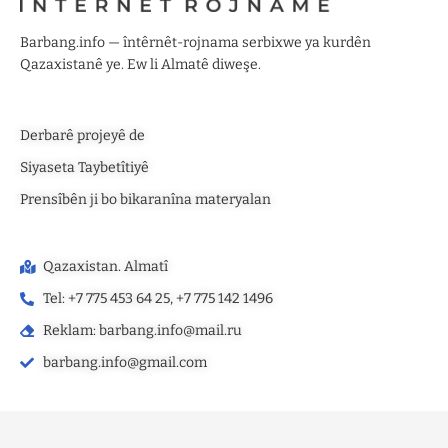
Barbang.info — întêrnêt-rojnama serbixwe ya kurdên
Qazaxistanê ye. Ew li Almatê diweşe.
Derbarê projeyê de
Siyaseta Taybetîtiyê
Prensîbên ji bo bikaranîna materyalan
Qazaxistan. Almatî
Tel: +7 775 453 64 25, +7 775 142 1496‬
Reklam: barbang.info@mail.ru
barbang.info@gmail.com
©2025 — barbang.info