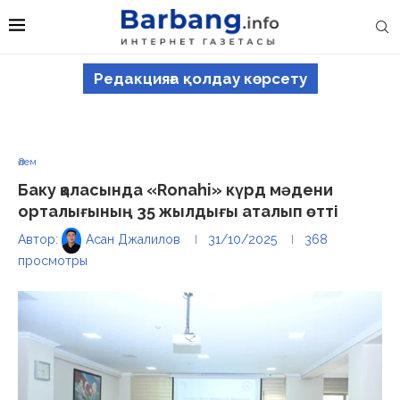
Редакцияға қолдау көрсету
Әлем
Баку қаласында «Ronahi» күрд мәдени
орталығының 35 жылдығы аталып өтті
Автор:
Асан Джалилов
31/10/2025
368
просмотры