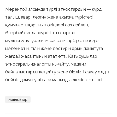
Мерейтой аясында түрлі этностардың — күрд,
талыш, авар, лезгин және ахыска түріктері
қауымдастықтарының өкілдері сөз сөйлеп,
Әзербайжанда жүргізіліп отырған
мультикультурализм саясаты әрбір этносқа өз
мәдениетін, тілін және дәстүрін еркін дамытуға
жағдай жасайтынын атап өтті. Қатысушылар
этносаралық диалогты нығайту, мәдени
байланыстарды кеңейту және бірлікті сақтау елдің
бейбіт дамуы үшін аса маңызды екенін жеткізді.
жаңалықтар