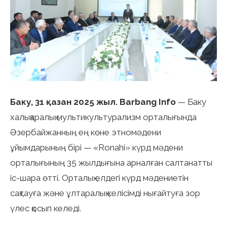
Баку, 31 қазан 2025 жыл. Barbang Info
— Баку
халықаралық мультикультурализм орталығында
Әзербайжанның ең көне этномәдени
ұйымдарының бірі — «Ronahi» күрд мәдени
орталығының 35 жылдығына арналған салтанатты
іс-шара өтті. Орталық елдегі күрд мәдениетін
сақтауға және ұлтаралық келісімді нығайтуға зор
үлес қосып келеді.