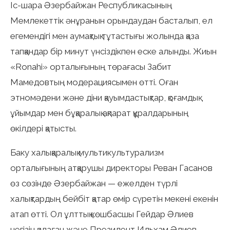
Іс-шара Әзербайжан Республикасының
Мемлекеттік әнұранын орындаудан басталып, ел
егемендігі мен аумақтық тұтастығы жолында қаза
тапқандар бір минут үнсіздікпен еске алынды. Жиын
«Ronahi» орталығының төрағасы Забит
Мамедовтың модерациясымен өтті. Оған
этномәдени және діни қауымдастықтар, қоғамдық
ұйымдар мен бұқаралық ақпарат құралдарының
өкілдері қатысты.
Баку халықаралық мультикультурализм
орталығының атқарушы директоры Реван Гасанов
өз сөзінде Әзербайжан — ежелден түрлі
халықтардың бейбіт қатар өмір сүретін мекені екенін
атап өтті. Ол ұлттық көшбасшы Гейдар Әлиев
негізін қалаған және Президент Ильхам Әлиев