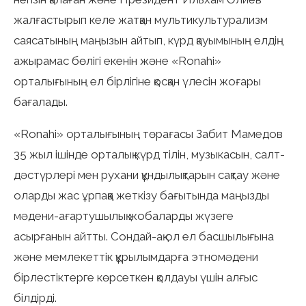
жалғастырып келе жатқан мультикультурализм
саясатының маңызын айтып, күрд қауымының елдің
ажырамас бөлігі екенін және «Ronahi»
орталығының ел бірлігіне қосқан үлесін жоғары
бағалады.
«Ronahi» орталығының төрағасы Забит Мамедов
35 жыл ішінде орталық күрд тілін, музыкасын, салт-
дәстүрлері мен рухани құндылықтарын сақтау және
оларды жас ұрпаққа жеткізу бағытында маңызды
мәдени-ағартушылық жобаларды жүзеге
асырғанын айтты. Сондай-ақ ол ел басшылығына
және мемлекеттік құрылымдарға этномәдени
бірлестіктерге көрсеткен қолдауы үшін алғыс
білдірді.