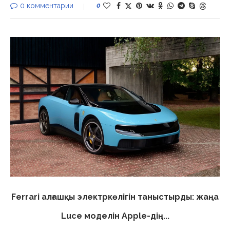
0 комментарии
0
Ferrari алғашқы электркөлігін таныстырды: жаңа
Luce моделін Apple-дің...