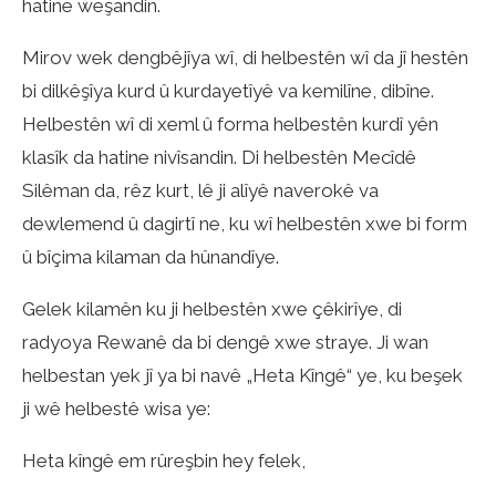
hatine weşandin.
Mirov wek dengbêjîya wî, di helbestên wî da jî hestên
bi dilkêşîya kurd û kurdayetîyê va kemilîne, dibîne.
Helbestên wî di xeml û forma helbestên kurdî yên
klasîk da hatine nivîsandin. Di helbestên Mecîdê
Silêman da, rêz kurt, lê ji alîyê naverokê va
dewlemend û dagirtî ne, ku wî helbestên xwe bi form
û bîçima kilaman da hûnandîye.
Gelek kilamên ku ji helbestên xwe çêkirîye, di
radyoya Rewanê da bi dengê xwe straye. Ji wan
helbestan yek jî ya bi navê „Heta Kîngê“ ye, ku beşek
ji wê helbestê wisa ye:
Heta kîngê em rûreşbin hey felek,