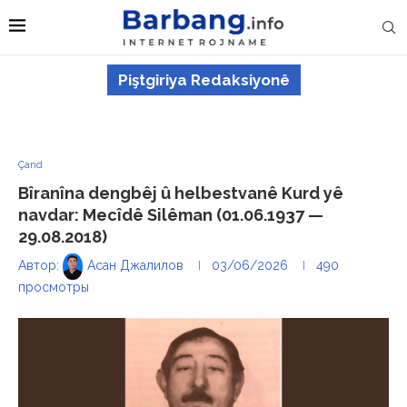
Piştgiriya Redaksiyonê
Çand
Bîranîna dengbêj û helbestvanê Kurd yê
navdar: Mecîdê Silêman (01.06.1937 —
29.08.2018)
Автор:
Асан Джалилов
03/06/2026
490
просмотры