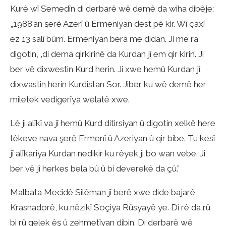
Kurê wî Semedîn di derbarê wê demê da wiha dibêje;
„1988’an şerê Azerî û Ermeniyan dest pê kir. Wî çaxî
ez 13 salî bûm. Ermeniyan bera me didan. Ji me ra
digotin, ‚di dema qirkirinê da Kurdan jî em qir kirin’. Ji
ber vê dixwestin Kurd herin. Ji xwe hemû Kurdan jî
dixwastin herin Kurdistan Sor. Jiber ku wê demê her
miletek vedigerîya welatê xwe.
Lê ji alîkî va jî hemû Kurd ditirsiyan û digotin xelkê here
têkeve nava şerê Ermenî û Azeriyan û qir bibe. Tu kesî
jî alîkariya Kurdan nedikir ku rêyek ji bo wan vebe. Ji
ber vê jî herkes bela bû û bi deverekê da çû.”
Malbata Mecîdê Silêman jî berê xwe dide bajarê
Krasnadorê, ku nêzikî Soçiya Rûsyayê ye. Di rê da rû
bi rû gelek êş û zehmetîyan dibin. Di derbarê wê