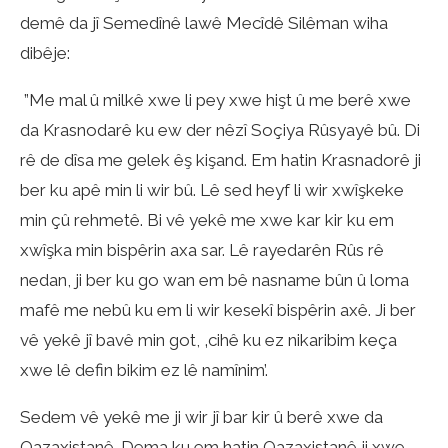
demê da jî Semedînê lawê Mecîdê Silêman wiha
dibêje:
”Me mal û milkê xwe li pey xwe hişt û me berê xwe
da Krasnodarê ku ew der nêzî Soçiya Rûsyayê bû. Di
rê de dîsa me gelek êş kişand. Em hatin Krasnadorê ji
ber ku apê min li wir bû. Lê sed heyf li wir xwîşkeke
min çû rehmetê. Bi vê yekê me xwe kar kir ku em
xwîşka min bispêrin axa sar. Lê rayedarên Rûs rê
nedan, ji ber ku go wan em bê nasname bûn û loma
mafê me nebû ku em li wir kesekî bispêrin axê. Ji ber
vê yekê jî bavê min got, ‚cihê ku ez nikaribim keça
xwe lê defin bikim ez lê namînim’.
Sedem vê yekê me ji wir jî bar kir û berê xwe da
Qazaxistanê. Dema ku em hatin Qazaxistanê ji xwe