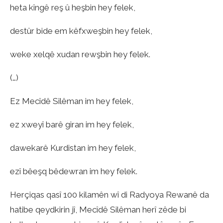
heta kîngê reş û heşbin hey felek,
destûr bide em kêfxweşbin hey felek,
weke xelqê xudan rewşbin hey felek.
(…)
Ez Mecîdê Silêman im hey felek,
ez xweyî barê giran im hey felek,
dawekarê Kurdistan im hey felek,
ezî bêeşq bêdewran im hey felek.
Herçiqas qasî 100 kilamên wî di Radyoya Rewanê da
hatibe qeydkirin jî, Mecîdê Silêman herî zêde bi