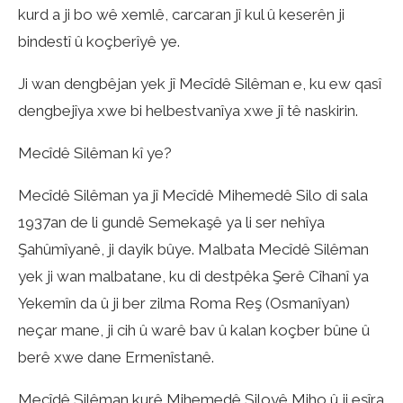
kurd a ji bo wê xemlê, carcaran jî kul û keserên ji
bindestî û koçberîyê ye.
Ji wan dengbêjan yek jî Mecîdê Silêman e, ku ew qasî
dengbejîya xwe bi helbestvanîya xwe jî tê naskirin.
Mecîdê Silêman kî ye?
Mecîdê Silêman ya jî Mecîdê Mihemedê Silo di sala
1937an de li gundê Semekaşê ya li ser nehîya
Şahûmîyanê, ji dayik bûye. Malbata Mecîdê Silêman
yek ji wan malbatane, ku di destpêka Şerê Cîhanî ya
Yekemîn da û ji ber zilma Roma Reş (Osmanîyan)
neçar mane, ji cih û warê bav û kalan koçber bûne û
berê xwe dane Ermenîstanê.
Mecîdê Silêman kurê Mihemedê Siloyê Miho û ji eşîra