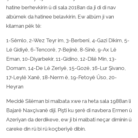
hatine berhevkirin û di sala 2018an da jî di di nav
albûmek da hatinee belavkirin. Ew albûm ji van
kilaman pêk tê:
1-Sêmlo, 2-Wez Teyr im, 3-Berbenî, 4-Gazî Dikim, 5-
Lé Gidiyê, 6-Tencorê, 7-Bejinê, 8-Sînê, 9-Ax Lê
Eman, 10-Diyarbekir, 11-Gidîno, 12-Dilê Min, 13-
Domam, 14-De Lê Zeriyê, 15-Gozê, 16-Lur Şivano,
17-Leylê Xanê, 18-Nerm ê, 19-Fetoyê Ûso, 20-
Heyran
Mecîdê Silêman bi malbata xwe ra heta sala 1988an li
Bajarê Naxçivanê dijî. Piştî ku şerê di navbera Ermen û
Azerîyan da derdikeve, ew jî bi malbatî neçar dimînin û
careke din rû bi rû koçberîyê dibin.