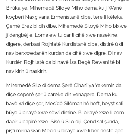
Birûka ye. Mihemedê Siloyê Miho dema ku ji Wanê
koçberî Naxçivana Ermenîstanê dibe, tere li kêleka
Çemê Erez bi cîh dibe. Mihemedê Siloyê Miho bixwe
jî dengbêj e. Loma ew tu car li cîhê xwe nasekine,
digere, derbasî Rojhlatê Kurdistanê dibe, distirê û di
nav berxwedanên kurdan da cîhê xwe digre. Di nav
Kurdên Rojhilatê da bi navê Îsa Begê Rewanî tê bi
nav kirin û naskirin.
Mihemedê Silo di dema Şerê Cîhanî ya Yekemîn da
diçe çeperê şer û careke din venagere. Dema ku
bavê wî diçe şer, Mecîdê Silêman hê heft, heyşt salî
bûye û birayê xwe sêwî dimîne. Bi birayê xwe li cem
dapîr û bapîrê xwe, Sîsê û Silo dijî. Çend sal şûnda,
piştî mirina wan Mecîd û birayê xwe li ber destê apê