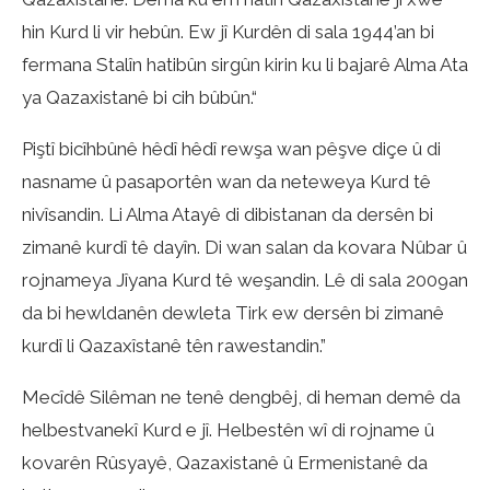
hin Kurd li vir hebûn. Ew jî Kurdên di sala 1944’an bi
fermana Stalîn hatibûn sirgûn kirin ku li bajarê Alma Ata
ya Qazaxistanê bi cih bûbûn.“
Piştî bicîhbûnê hêdî hêdî rewşa wan pêşve diçe û di
nasname û pasaportên wan da neteweya Kurd tê
nivîsandin. Li Alma Atayê di dibistanan da dersên bi
zimanê kurdî tê dayîn. Di wan salan da kovara Nûbar û
rojnameya Jîyana Kurd tê weşandin. Lê di sala 2009an
da bi hewldanên dewleta Tirk ew dersên bi zimanê
kurdî li Qazaxîstanê tên rawestandin.”
Mecîdê Silêman ne tenê dengbêj, di heman demê da
helbestvanekî Kurd e jî. Helbestên wî di rojname û
kovarên Rûsyayê, Qazaxistanê û Ermenistanê da