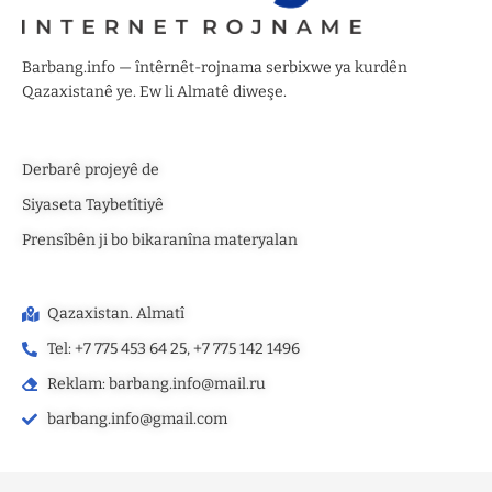
Barbang.info — întêrnêt-rojnama serbixwe ya kurdên
Qazaxistanê ye. Ew li Almatê diweşe.
Derbarê projeyê de
Siyaseta Taybetîtiyê
Prensîbên ji bo bikaranîna materyalan
Qazaxistan. Almatî
Tel: +7 775 453 64 25, +7 775 142 1496‬
Reklam: barbang.info@mail.ru
barbang.info@gmail.com