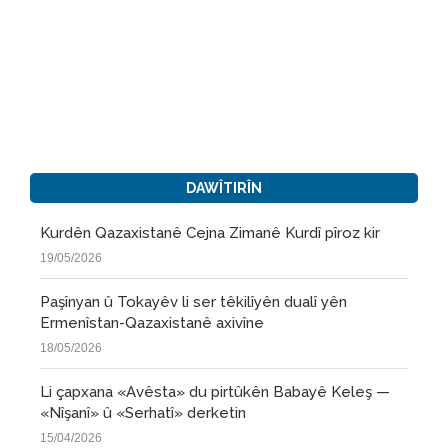
DAWÎTIRÎN
Kurdên Qazaxistanê Cejna Zimanê Kurdî pîroz kir
19/05/2026
Paşînyan û Tokayêv li ser têkilîyên dualî yên
Ermenîstan-Qazaxistanê axivîne
18/05/2026
Li çapxana «Avêsta» du pirtûkên Babayê Keleş —
«Nîşanî» û «Serhatî» derketin
15/04/2026