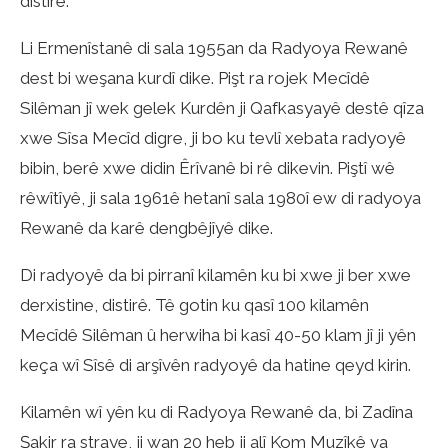
distirê.
Li Ermenîstanê di sala 1955an da Radyoya Rewanê
dest bi weşana kurdî dike. Pişt ra rojek Mecîdê
Silêman jî wek gelek Kurdên ji Qafkasyayê destê qîza
xwe Sîsa Mecîd digre, ji bo ku tevlî xebata radyoyê
bibin, berê xwe didin Êrîvanê bi rê dikevin. Piştî wê
rêwîtîyê, ji sala 1961ê hetanî sala 1980î ew di radyoya
Rewanê da karê dengbêjîyê dike.
Di radyoyê da bi pirranî kilamên ku bi xwe ji ber xwe
derxistine, distirê. Tê gotin ku qasî 100 kilamên
Mecîdê Silêman û herwiha bi kasî 40-50 klam jî ji yên
keça wî Sîsê di arşîvên radyoyê da hatine qeyd kirin.
Kilamên wî yên ku di Radyoya Rewanê da, bi Zadîna
Şakir ra straye, ji wan 20 heb ji alî Kom Muzîkê va