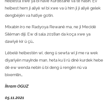
helbesta xwe ya bi navê Kurdistanê va tê nasîn. Ev
helbest hem ji alîyê wî bi xwe va û him jî ji alîyê gelek
dengbêjên va hatîye gotin.
Mixabin îro ne Radyoya Rewanê ma, ne jî Mecîdê
Silêman dijî. Ew di sala 2018an da koça xwe ya
dawîyê kir û çû…
Lêbelê helbestên wî, deng û sewta wî ji me ra wek
dîyarîyên mayînde man, heta ku li rû dinê kurdek hebe
dê ew wenda nebin û bi deng û rengên nû va
bixemilin…
İkram OGUZ
05.11.2021