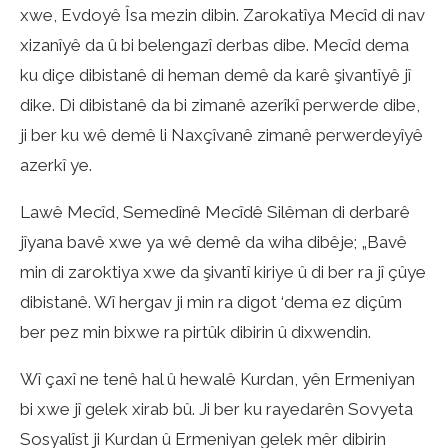
xwe, Evdoyê Îsa mezin dibin. Zarokatîya Mecîd di nav
xizanîyê da û bi belengazî derbas dibe. Mecîd dema
ku diçe dibistanê di heman demê da karê şivantîyê jî
dike. Di dibistanê da bi zimanê azerîkî perwerde dibe,
ji ber ku wê demê li Naxçîvanê zimanê perwerdeyîyê
azerkî ye.
Lawê Mecîd, Semedînê Mecîdê Silêman di derbarê
jîyana bavê xwe ya wê demê da wiha dibêje; „Bavê
min di zaroktiya xwe da şivantî kiriye û di ber ra jî çûye
dibistanê. Wî hergav ji min ra digot ‘dema ez diçûm
ber pez min bixwe ra pirtûk dibirin û dixwendin.
Wî çaxî ne tenê hal û hewalê Kurdan, yên Ermeniyan
bi xwe jî gelek xirab bû. Ji ber ku rayedarên Sovyeta
Sosyalîst ji Kurdan û Ermeniyan gelek mêr dibirin