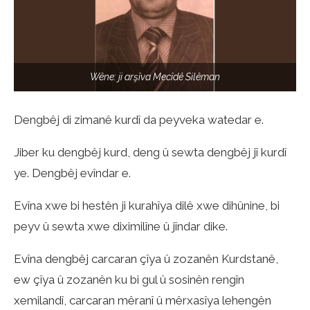
Wêne: ji arşîva Mecîdê Silêman
Dengbêj di zimanê kurdî da peyveka watedar e.
Jiber ku dengbêj kurd, deng û sewta dengbêj jî kurdî
ye. Dengbêj evîndar e.
Evîna xwe bi hestên ji kurahîya dilê xwe dihûnine, bi
peyv û sewta xwe diximilîne û jîndar dike.
Evîna dengbêj carcaran çîya û zozanên Kurdstanê,
ew çîya û zozanên ku bi gul û sosinên rengîn
xemilandî, carcaran mêranî û mêrxasîya lehengên