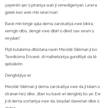
çeperên şer û piraniya wan jî venedigeriyan. Lewra
gelek kes wek min sêwî man.’
Bavê min kîngê qala dema zarokatîya xwe bikira,
xemgîn dibû, dengê xwe dibirî û diket nav xewn û
xeyalan.”
Piştî kutakirina dibistana navîn Mecîdê Silêman ji bo
Texnîkûma Êrîvanê, di malhebûnîya gundîtîyê da tê
qebûlkirin
Dengbêjîya wî
Mecîdê Silêman ji dema zarokatîya xwe da ji kilam û
stranan hez dike. Jiber ku bavê wî dengbêj bû ye. Ew
jî di dema xortanîya xwe da, beşdarî dawetan dibe û