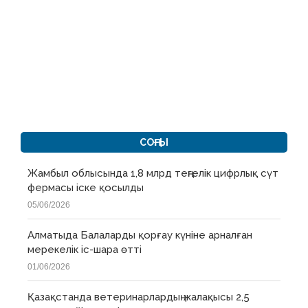
СОҢҒЫ
Жамбыл облысында 1,8 млрд теңгелік цифрлық сүт
фермасы іске қосылды
05/06/2026
Алматыда Балаларды қорғау күніне арналған
мерекелік іс-шара өтті
01/06/2026
Қазақстанда ветеринарлардың жалақысы 2,5