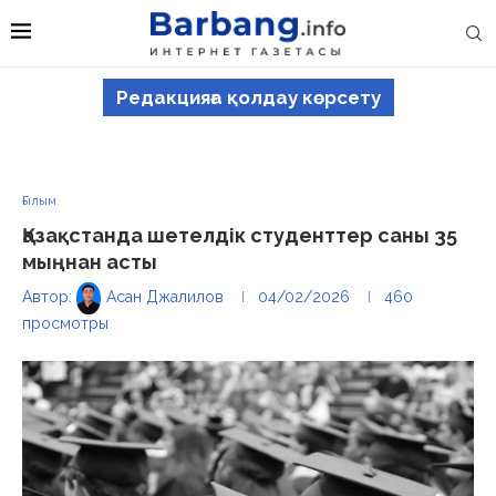
Редакцияға қолдау көрсету
Ғылым
Қазақстанда шетелдік студенттер саны 35
мыңнан асты
Автор:
Асан Джалилов
04/02/2026
460
просмотры