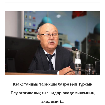
Қазақстандық тарихшы Хазретәлі Тұрсын
Педагогикалық ғылымдар академиясының
академигі...