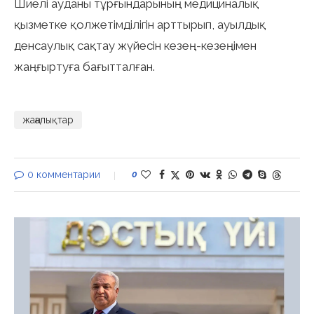
Шиелі ауданы тұрғындарының медициналық
қызметке қолжетімділігін арттырып, ауылдық
денсаулық сақтау жүйесін кезең-кезеңімен
жаңғыртуға бағытталған.
жаңалықтар
0 комментарии
0