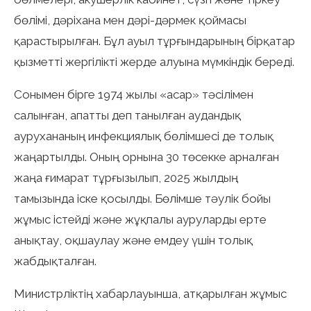
бөлімі, дәріхана мен дәрі-дәрмек қоймасы
қарастырылған. Бұл ауыл тұрғындарының бірқатар
қызметті жергілікті жерде алуына мүмкіндік береді.
Сонымен бірге 1974 жылы «асар» тәсілімен
салынған, апатты деп танылған аудандық
аурухананың инфекциялық бөлімшесі де толық
жаңартылды. Оның орнына 30 төсекке арналған
жаңа ғимарат тұрғызылып, 2025 жылдың
тамызында іске қосылды. Бөлімше тәулік бойы
жұмыс істейді және жұқпалы ауруларды ерте
анықтау, оқшаулау және емдеу үшін толық
жабдықталған.
Министрліктің хабарлауынша, атқарылған жұмыс