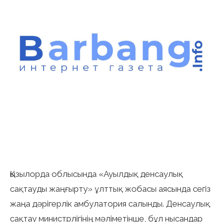
Қызылорда облысында «Ауылдық денсаулық
сақтауды жаңғырту» ұлттық жобасы аясында сегіз
жаңа дәрігерлік амбулатория салынды. Денсаулық
сақтау министрлігінің мәліметінше, бұл нысандар