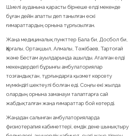
Шиелі ауданына қарасты бірнеше елді мекенде
бұған дейін апатты деп танылған ескі
ғимараттардың орнына тұрғызылған.
Жаңа медициналық пункттер Бала би, Досбол би,
Қарғалы, Ортақшыл, Алмалы, Тәжібаев, Тартоғай
және Бестам ауылдарында ашылды. Аталған елді
мекендердегі бұрынғы амбулаториялар
тозғандықтан, тұрғындарға қызмет көрсету
мүмкіндігі шектеулі болған еді. Соңғы екі жылда
олардың орнына заманауи талаптарға сай
жабдықталған жаңа ғимараттар бой көтерді.
Жаңадан салынған амбулаторияларда
физиотерапия кабинеттері, емдік дене шынықтыру
бөлмелері, акушерлік кабинет, сүзгі және тіркеу