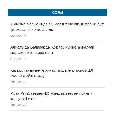
СОҢҒЫ
Жамбыл облысында 1,8 млрд теңгелік цифрлық сүт
фермасы іске қосылды
05/06/2026
Алматыда Балаларды қорғау күніне арналған
мерекелік іс-шара өтті
01/06/2026
Қазақстанда ветеринарлардың жалақысы 2,5
есеге дейін өседі
29/05/2026
Роза Рымбаеваның 50 жылдық мерейтойлық
концерті өтті
28/05/2026