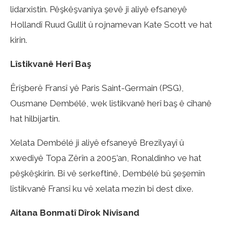
lidarxistin. Pêşkêşvaniya şevê ji aliyê efsaneyê
Hollandî Ruud Gullit û rojnamevan Kate Scott ve hat
kirin.
Lîstikvanê Herî Baş
Êrîşberê Fransî yê Paris Saint-Germain (PSG),
Ousmane Dembélé, wek lîstikvanê herî baş ê cîhanê
hat hilbijartin.
Xelata Dembélé ji aliyê efsaneyê Brezîlyayî û
xwediyê Topa Zêrîn a 2005’an, Ronaldinho ve hat
pêşkêşkirin. Bi vê serkeftinê, Dembélé bû şeşemîn
lîstikvanê Fransî ku vê xelata mezin bi dest dixe.
Aitana Bonmatî Dîrok Nivîsand