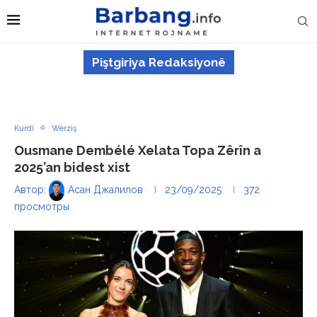
Piştgiriya Redaksiyonê
Kurdî
Werziş
Ousmane Dembélé Xelata Topa Zêrîn a
2025’an bidest xist
Автор:
Асан Джалилов
23/09/2025
372
просмотры