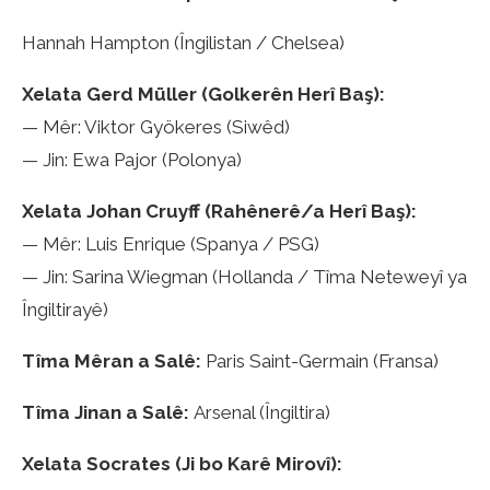
Hannah Hampton (Îngilistan / Chelsea)
Xelata Gerd Müller (Golkerên Herî Baş):
— Mêr: Viktor Gyökeres (Siwêd)
— Jin: Ewa Pajor (Polonya)
Xelata Johan Cruyff (Rahênerê/a Herî Baş):
— Mêr: Luis Enrique (Spanya / PSG)
— Jin: Sarina Wiegman (Hollanda / Tîma Neteweyî ya
Îngiltirayê)
Tîma Mêran a Salê:
Paris Saint-Germain (Fransa)
Tîma Jinan a Salê:
Arsenal (Îngiltira)
Xelata Socrates (Ji bo Karê Mirovî):