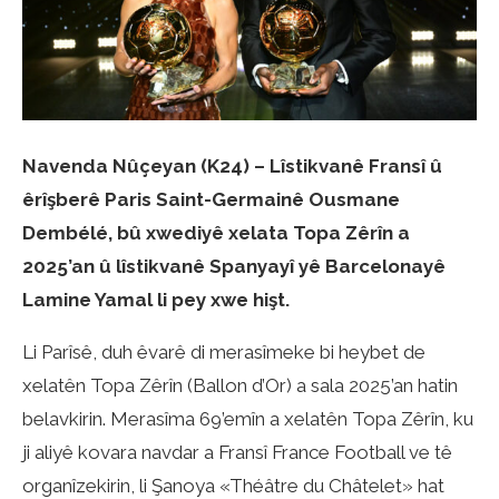
Navenda Nûçeyan (K24) – Lîstikvanê Fransî û
êrîşberê Paris Saint-Germainê Ousmane
Dembélé, bû xwediyê xelata Topa Zêrîn a
2025’an û lîstikvanê Spanyayî yê Barcelonayê
Lamine Yamal li pey xwe hişt.
Li Parîsê, duh êvarê di merasîmeke bi heybet de
xelatên Topa Zêrîn (Ballon d’Or) a sala 2025’an hatin
belavkirin. Merasîma 69’emîn a xelatên Topa Zêrîn, ku
ji aliyê kovara navdar a Fransî France Football ve tê
organîzekirin, li Şanoya «Théâtre du Châtelet» hat