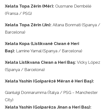
Xelata Topa Zêrîn (Mêr):
Ousmane Dembélé
(Fransa / PSG)
Xelata Topa Zêrîn (Jin):
Aitana Bonmatí (Spanya /
Barcelona)
Xelata Kopa (Lîstikvanê Ciwan ê Herî
Baş):
Lamine Yamal (Spanya / Barcelona)
Xelata Lîstikvana Ciwan a Herî Baş:
Vicky López
(Spanya / Barcelona)
Xelata Yashin (Golparêzê Mêran ê Herî Baş):
Gianluigi Donnarumma (Îtalya / PSG – Manchester
City)
Xelata Yashin (Golparêza Jinan a Herî Baş):