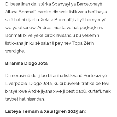
Di beşa jinan de, stêrka Spanyayî ya Barcelonayê,
Aitana Bonmatî, careke din wek lîstikvana herî baş a
salê hat hilbijartin. Xelata Bonmatî ji aliyê hemyeriyê
wê yê efsanewî Andrés Iniesta ve hat pêşkêşkirin.
Bonmatî bi vê yekê dîrok nivîsand û bû yekemîn
lîstikvana jin ku sê salan li pey hev Topa Zêrîn
werdigire.
Bîranîna Diogo Jota
Di merasîmê de, ji bo bîranîna lîstikvanê Portekîzî yê
Liverpoolê, Diogo Jota, ku di bûyerek trafîkê de tevî
birayê xwe André jiyana xwe ji dest dabû, kurtefîlmek
taybet hat nîşandan.
Lîsteya Temam a Xelatgirên 2025’an: