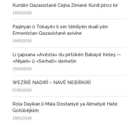
Kurdên Qazaxistanê Cejna Zimanê Kurdî pîroz kir
19/05/2026
Paşînyan û Tokayêv li ser têkilîyên dualî yên
Ermenîstan-Qazaxistanê axivîne
18/05/2026
Li çapxana «Avêsta» du pirtûkên Babayê Keleş —
«Nîşanî» û «Serhatî» derketin
15/04/2026
WEZÎRÊ NADIRÎ – NAVÊ NEBÎRKIRÎ
07/02/2026
Rola Dayikan li Mala Dostaniyê ya Almatiyê Hate
Gotûbêjkirin
19/01/2026