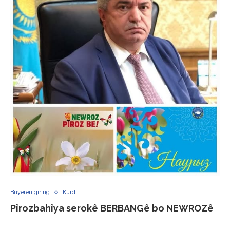
Bûyerên girîng
Kurdî
Pîrozbahîya serokê BERBANGê bo NEWROZê