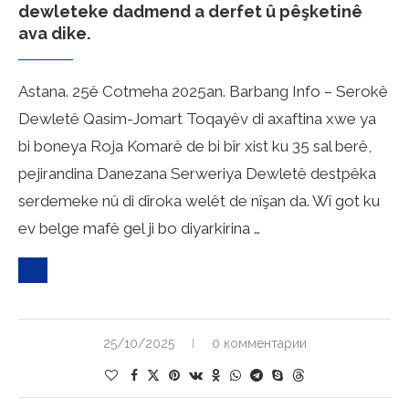
dewleteke dadmend a derfet û pêşketinê
ava dike.
Astana. 25ê Cotmeha 2025an. Barbang Info – Serokê
Dewletê Qasim-Jomart Toqayêv di axaftina xwe ya
bi boneya Roja Komarê de bi bîr xist ku 35 sal berê,
pejirandina Danezana Serweriya Dewletê destpêka
serdemeke nû di dîroka welêt de nîşan da. Wî got ku
ev belge mafê gel ji bo diyarkirina …
25/10/2025
0 комментарии