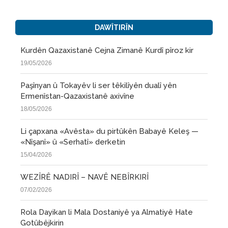
DAWÎTIRÎN
Kurdên Qazaxistanê Cejna Zimanê Kurdî pîroz kir
19/05/2026
Paşînyan û Tokayêv li ser têkilîyên dualî yên
Ermenîstan-Qazaxistanê axivîne
18/05/2026
Li çapxana «Avêsta» du pirtûkên Babayê Keleş —
«Nîşanî» û «Serhatî» derketin
15/04/2026
WEZÎRÊ NADIRÎ – NAVÊ NEBÎRKIRÎ
07/02/2026
Rola Dayikan li Mala Dostaniyê ya Almatiyê Hate
Gotûbêjkirin