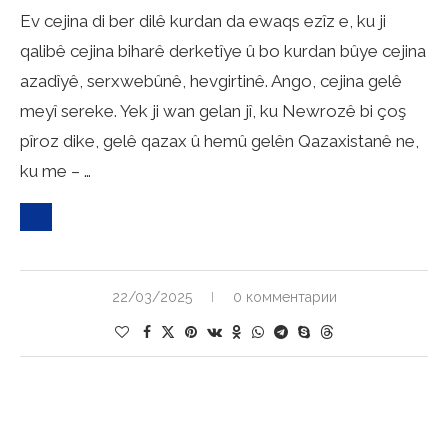
Ev cejina di ber dilê kurdan da ewaqs ezîz e, ku ji
qalibê cejina biharê derketîye û bo kurdan bûye cejina
azadîyê, serxwebûnê, hevgirtinê. Ango, cejina gelê
meyî sereke. Yek ji wan gelan jî, ku Newrozê bi çoş
pîroz dike, gelê qazax û hemû gelên Qazaxistanê ne,
ku me – …
22/03/2025
0 комментарии