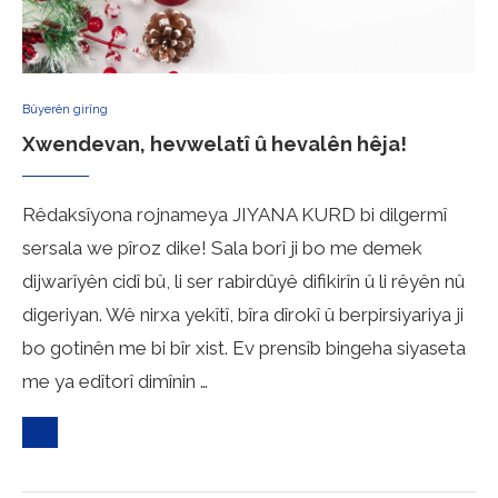
Bûyerên girîng
Xwendevan, hevwelatî û hevalên hêja!
Rêdaksîyona rojnameya JIYANA KURD bi dilgermî
sersala we pîroz dike! Sala borî ji bo me demek
dijwarîyên cidî bû, li ser rabirdûyê difikirîn û li rêyên nû
digeriyan. Wê nirxa yekîtî, bîra dîrokî û berpirsiyariya ji
bo gotinên me bi bîr xist. Ev prensîb bingeha siyaseta
me ya edîtorî dimînin …