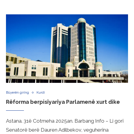
Bûyerên girîng
Kurdî
Rêforma berpisîyarîya Parlamenê xurt dike
Astana. 31ê Cotmeha 2025an. Barbang Info – Li gorî
Senatorê berê Dauren Adilbekov, veguherîna