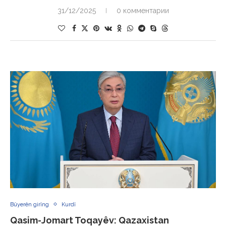
31/12/2025
0 комментарии
Bûyerên girîng
Kurdî
Qasim-Jomart Toqayêv: Qazaxistan