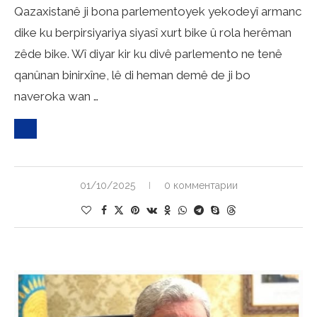
Qazaxistanê ji bona parlementoyek yekodeyî armanc
dike ku berpirsiyariya siyasî xurt bike û rola herêman
zêde bike. Wî diyar kir ku divê parlemento ne tenê
qanûnan binirxîne, lê di heman demê de ji bo
naveroka wan …
01/10/2025
0 комментарии