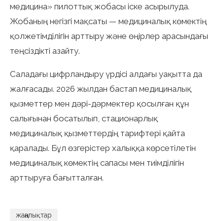
медицина» пилоттық жобасы іске асырылуда.
Жобаның негізгі мақсаты — медициналық көмектің
қолжетімділігін арттыру және өңірлер арасындағы
теңсіздікті азайту.
Саладағы цифрландыру үрдісі алдағы уақытта да
жалғасады. 2026 жылдан бастап медициналық
қызметтер мен дәрі-дәрмектер қосылған құн
салығынан босатылып, стационарлық
медициналық қызметтердің тарифтері қайта
қаралады. Бұл өзгерістер халыққа көрсетілетін
медициналық көмектің сапасы мен тиімділігін
арттыруға бағытталған.
жаңалықтар