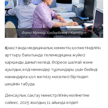
Фото: Мухтор Холдорбеков / Kazinform
Қазақстанда медициналық көмектің қолжетімділігін
арттыру бағытында телемедицина жүйесі
қарқынды дамып келеді. Әсіресе шалғай және
ауылдық елді мекендер тұрғындары үшін бейінді
мамандарға қол жеткізу мәселесі біртіндеп
шешімін табуда.
Денсаулық сақтау министрлігінің мәліметіне
сәйкес, 2025 жылдың 11 айында елдегі