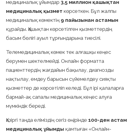
медициналық ұйымдар
3,5 миллион қашықтан
медициналық қызмет
көрсеткен. Бұл жалпы
медициналық көмектің
9 пайызынан астамын
құрайды. Қашықтан көрсетілген қызметтердің
басым бөлігі ауыл тұрғындарына тиесілі.
Телемедициналық көмек тек алғашқы кеңес
берумен шектелмейді. Онлайн форматта
пациенттердің жағдайын бақылау, диагнозды
нақтылау, емдеу барысын сүйемелдеу сияқты
қызметтер де көрсетіліп келеді. Бұл ірі қалаларға
бармай-ақ сапалы медициналық кеңес алуға
мүмкіндік береді.
Қазіргі таңда еліміздің сегіз өңірінде
100-ден астам
медициналық ұйымды
қамтыған «Онлайн-