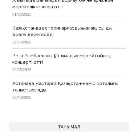
Алматыда Балаларды қорғау күніне арналған
мерекелік іс-шара өтті
01/06/2026
Қазақстанда ветеринарлардың жалақысы 2,5
есеге дейін өседі
29/05/2026
Роза Рымбаеваның 50 жылдық мерейтойлық
концерті өтті
28/05/2026
Астанада жастарға Қазақстан-неміс орталығы
таныстырылды
28/05/2026
ТАНЫМАЛ