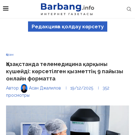
Редакцияға қолдау көрсету
Қоғам
Қазақстанда телемедицина қарқыны
күшейді: көрсетілген қызметтің 9 пайызы
онлайн форматта
Автор:
Асан Джалилов
19/12/2025
352
просмотры