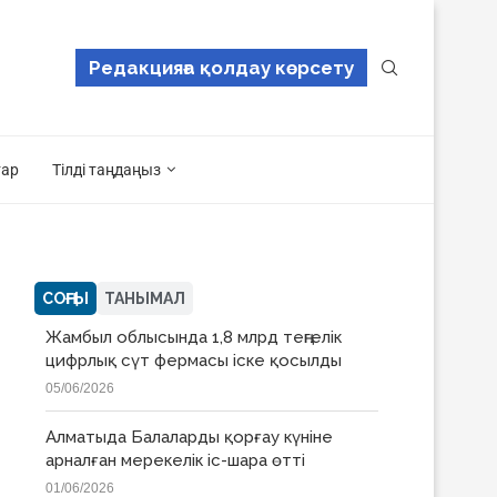
Редакцияға қолдау көрсету
тар
Тілді таңдаңыз
СОҢҒЫ
ТАНЫМАЛ
Жамбыл облысында 1,8 млрд теңгелік
цифрлық сүт фермасы іске қосылды
05/06/2026
Алматыда Балаларды қорғау күніне
арналған мерекелік іс-шара өтті
01/06/2026