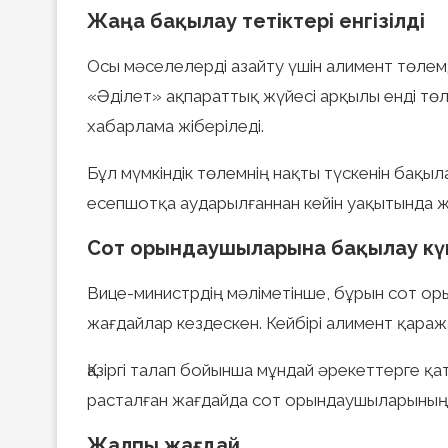
Жаңа бақылау тетіктері енгізілді
Осы мәселелерді азайту үшін алимент төлем
«Әділет» ақпараттық жүйесі арқылы енді төл
хабарлама жіберіледі.
Бұл мүмкіндік төлемнің нақты түскенін бақы
есепшотқа аударылғаннан кейін уақытында же
Сот орындаушыларына бақылау кү
Вице-министрдің мәліметінше, бұрын сот о
жағдайлар кездескен. Кейбірі алимент қара
Қазіргі талап бойынша мұндай әрекеттерге 
расталған жағдайда сот орындаушыларының 
Жалпы жағдай