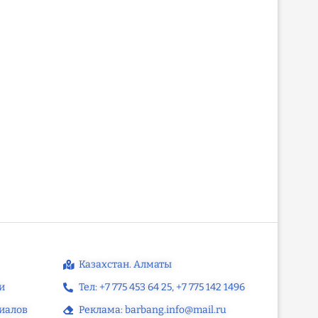
Алматыда Балаларды қорғау
JIYANA KURD қоғамдық-
күніне арналған мерекелік іс-
газетінің және Barbang
шара өтті
интернет-порталы
редакциясы...
Казахстан. Алматы
и
Тел: +7 775 453 64 25‬, +7 775 142 1496‬
иалов
Реклама: barbang.info@mail.ru