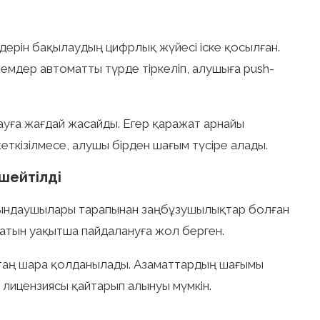
дерін бақылаудың цифрлық жүйесі іске қосылған.
емдер автоматты түрде тіркеліп, алушыға push-
лауға жағдай жасайды. Егер қаражат арнайы
ткізілмесе, алушы бірден шағым түсіре алады.
шейтілді
рындаушылары тарапынан заңбұзушылықтар болған
жатын уақытша пайдалануға жол берген.
қатаң шара қолданылады. Азаматтардың шағымы
лицензиясы қайтарып алынуы мүмкін.