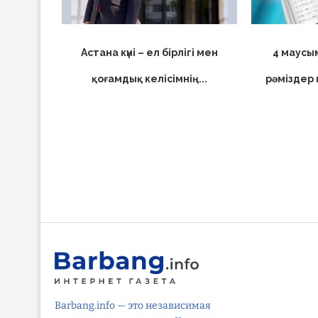
Астана күні – ел бірлігі мен
4 маусы
қоғамдық келісімнің...
рәміздер 
Barbang.info — это независимая