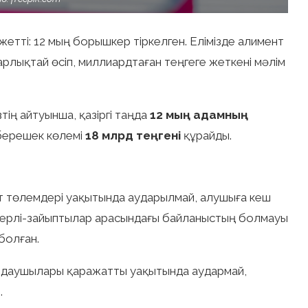
жетті: 12 мың борышкер тіркелген. Елімізде алимент
рлықтай өсіп, миллиардтаған теңгеге жеткені мәлім
ің айтуынша, қазіргі таңда
12 мың адамның
 берешек көлемі
18 млрд теңгені
құрайды.
т төлемдері уақытында аударылмай, алушыға кеш
ы ерлі-зайыптылар арасындағы байланыстың болмауы
болған.
ндаушылары қаражатты уақытында аудармай,
.