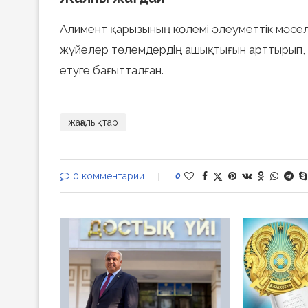
Алимент қарызының көлемі әлеуметтік мәселен
жүйелер төлемдердің ашықтығын арттырып, 
етуге бағытталған.
жаңалықтар
0 комментарии
0