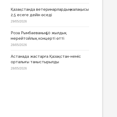
Қазақстанда ветеринарлардың жалақысы
2,5 есеге дейін өседі
29/05/2026
Роза Рымбаеваның 50 жылдық
мерейтойлық концерті өтті
28/05/2026
Астанада жастарға Қазақстан-неміс
орталығы таныстырылды
28/05/2026