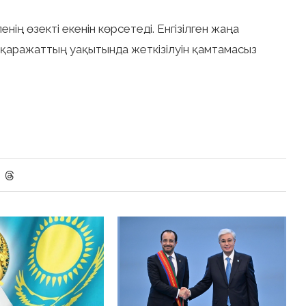
ің өзекті екенін көрсетеді. Енгізілген жаңа
қаражаттың уақытында жеткізілуін қамтамасыз