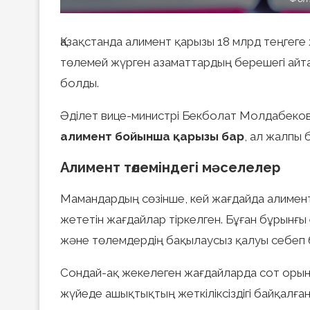
Қазақстанда алимент қарызы 18 млрд теңгеге 
төлемей жүрген азаматтардың берешегі айта
болды.
Әділет вице-министрі Бекболат Молдабековт
алимент бойынша қарызы бар
, ал жалпы
Алимент төлеміндегі мәселелер
Мамандардың сөзінше, кей жағдайда алимен
жететін жағдайлар тіркелген. Бұған бұрынғ
және төлемдердің бақылаусыз қалуы себеп 
Сондай-ақ жекелеген жағдайларда сот оры
жүйеде ашықтықтың жеткіліксіздігі байқалған