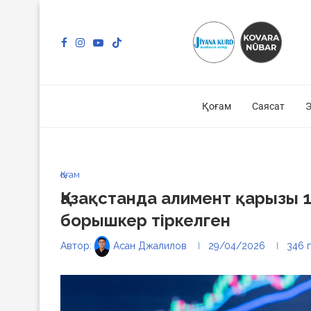
Қоғам
Саясат
Э
Қоғам
Қазақстанда алимент қарызы 1
борышкер тіркелген
Автор:
Асан Джалилов
29/04/2026
346
п