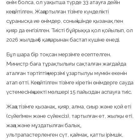
өнім болса, ол уақытша түрде 33 атауға дейін
кеңейтілген. Жаңартылған тізімге күнделікті
сұранысқа ие өнімдер, соның ішінде қызанақ пен
қияр да енгізілген. Тиісті бұйрыққа қол қойылып, ол
2026 жылдың 6 қаңтарынан бастап күшіне енеді.
Бұл шара бір тоқсан мерзімге есептелген.
Министр баға тұрақтылығы сақталған жағдайда
аталған тәртіптің мерзімі ұзартылуы мүмкін екенін
атап өтті. Кеңейтілген тізімге кіретін өнімдерге сауда
үстемесінің шекті мөлшері 15 пайыздан аспауға тиіс.
Жаңа тізімге қызанақ, қияр, алма, сиыр және қой еті
(сүйегімен және сүйексіз), тартылған ет, жылқы еті,
жаңа және мұздатылған балық,
ультрапастерленген сүт, қаймақ, қатты ірімшік,