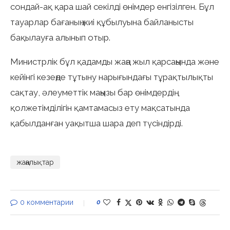
сондай-ақ қара шай секілді өнімдер енгізілген. Бұл
тауарлар бағаның жиі құбылуына байланысты
бақылауға алынып отыр.
Министрлік бұл қадамды жаңа жыл қарсаңында және
кейінгі кезеңде тұтыну нарығындағы тұрақтылықты
сақтау, әлеуметтік маңызы бар өнімдердің
қолжетімділігін қамтамасыз ету мақсатында
қабылданған уақытша шара деп түсіндірді.
жаңалықтар
0 комментарии
0