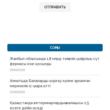
СОҢҒЫ
Жамбыл облысында 1,8 млрд теңгелік цифрлық сүт
фермасы іске қосылды
05/06/2026
Алматыда Балаларды қорғау күніне арналған
мерекелік іс-шара өтті
01/06/2026
Қазақстанда ветеринарлардың жалақысы 2,5
есеге дейін өседі