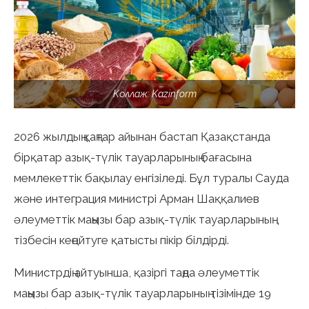
Коллаж: Kazinform
2026 жылдың қаңтар айынан бастап Қазақстанда
бірқатар азық-түлік тауарларының бағасына
мемлекеттік бақылау енгізіледі. Бұл туралы Сауда
және интеграция министрі Арман Шаққалиев
әлеуметтік маңызы бар азық-түлік тауарларының
тізбесін кеңейтуге қатысты пікір білдірді.
Министрдің айтуынша, қазіргі таңда әлеуметтік
маңызы бар азық-түлік тауарларының тізімінде 19