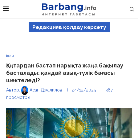
Редакцияға қолдау көрсету
Қоғам
Қаңтардан бастап нарықта жаңа бақылау
басталады: қандай азық-түлік бағасы
шектеледі?
Автор:
Асан Джалилов
24/12/2025
367
просмотры