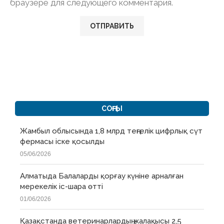
браузере для следующего комментария.
СОҢҒЫ
Жамбыл облысында 1,8 млрд теңгелік цифрлық сүт
фермасы іске қосылды
05/06/2026
Алматыда Балаларды қорғау күніне арналған
мерекелік іс-шара өтті
01/06/2026
Қазақстанда ветеринарлардың жалақысы 2,5