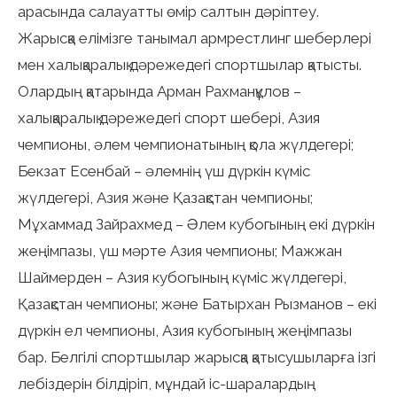
арасында салауатты өмір салтын дәріптеу.
Жарысқа елімізге танымал армрестлинг шеберлері
мен халықаралық дәрежедегі спортшылар қатысты.
Олардың қатарында Арман Рахманқұлов –
халықаралық дәрежедегі спорт шебері, Азия
чемпионы, әлем чемпионатының қола жүлдегері;
Бекзат Есенбай – әлемнің үш дүркін күміс
жүлдегері, Азия және Қазақстан чемпионы;
Мұхаммад Зайрахмед – Әлем кубогының екі дүркін
жеңімпазы, үш мәрте Азия чемпионы; Мажжан
Шаймерден – Азия кубогының күміс жүлдегері,
Қазақстан чемпионы; және Батырхан Рызманов – екі
дүркін ел чемпионы, Азия кубогының жеңімпазы
бар. Белгілі спортшылар жарысқа қатысушыларға ізгі
лебіздерін білдіріп, мұндай іс-шаралардың