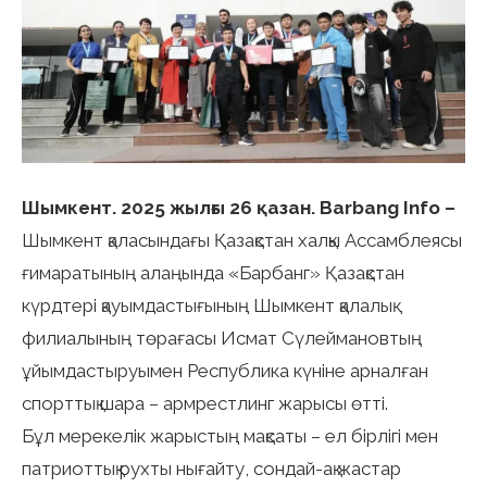
Шымкент. 2025 жылғы 26 қазан. Barbang Info –
Шымкент қаласындағы Қазақстан халқы Ассамблеясы
ғимаратының алаңында «Барбанг» Қазақстан
күрдтері қауымдастығының Шымкент қалалық
филиалының төрағасы Исмат Сүлеймановтың
ұйымдастыруымен Республика күніне арналған
спорттық шара – армрестлинг жарысы өтті.
Бұл мерекелік жарыстың мақсаты – ел бірлігі мен
патриоттық рухты нығайту, сондай-ақ жастар