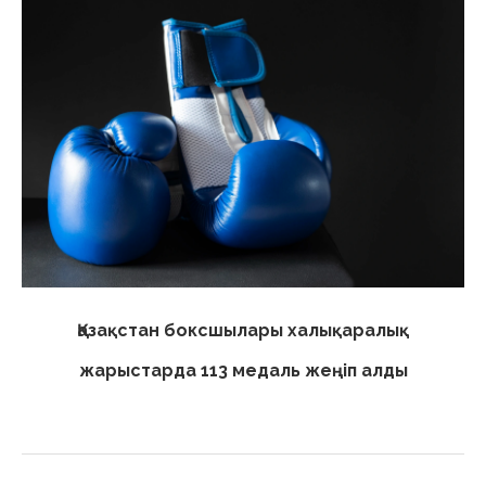
Қазақстан боксшылары халықаралық
жарыстарда 113 медаль жеңіп алды