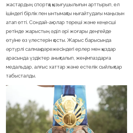
жастардың спортқа қызығушылығын арттырып, ел
ішіндегі бірлік пен ынтымақты нығайтудағы маңызын
атап өтті. Сондай-ақ олар төреші және кеңесші
ретінде жарыстың әділ әрі жоғары деңгейде
өтуіне өз үлестерін қосты. Жарыс барысында
әртүрлі салмақ дәрежесіндегі ерлер мен қыздар
арасында үздіктер анықталып, жеңімпаздарға
медальдар, алғыс хаттар және естелік сыйлықтар
табысталды.