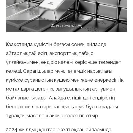
Фото: knews.kg
Қазақстанда күмістің бағасы соңғы айларда
айтарлықтай өсіп, экспорттық табыс
ұлғайғанымен, өндіріс көлемі керісінше төмендеп
келеді. Сарапшылар мұны әлемдік нарықтағы
күміске сұраныстың күшеюімен және өнеркәсіптік
металдарға деген қызығушылықтың артуымен
байланыстырады. Алайда ел ішіндегі өндірістің
бесінші жыл қатарынан қысқаруы бұл саладағы
тұрақты мәселені айқын көрсетіп отыр.
2024 жылдың қаңтар–желтоқсан айларында