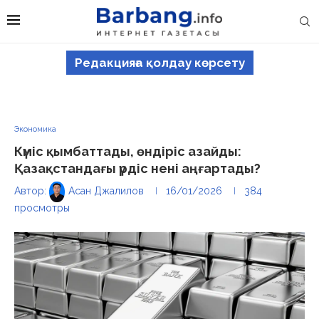
Редакцияға қолдау көрсету
Экономика
Күміс қымбаттады, өндіріс азайды:
Қазақстандағы үрдіс нені аңғартады?
Автор:
Асан Джалилов
16/01/2026
384
просмотры