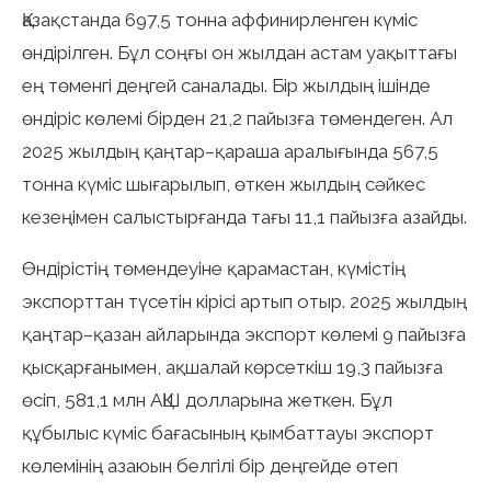
Қазақстанда 697,5 тонна аффинирленген күміс
өндірілген. Бұл соңғы он жылдан астам уақыттағы
ең төменгі деңгей саналады. Бір жылдың ішінде
өндіріс көлемі бірден 21,2 пайызға төмендеген. Ал
2025 жылдың қаңтар–қараша аралығында 567,5
тонна күміс шығарылып, өткен жылдың сәйкес
кезеңімен салыстырғанда тағы 11,1 пайызға азайды.
Өндірістің төмендеуіне қарамастан, күмістің
экспорттан түсетін кірісі артып отыр. 2025 жылдың
қаңтар–қазан айларында экспорт көлемі 9 пайызға
қысқарғанымен, ақшалай көрсеткіш 19,3 пайызға
өсіп, 581,1 млн АҚШ долларына жеткен. Бұл
құбылыс күміс бағасының қымбаттауы экспорт
көлемінің азаюын белгілі бір деңгейде өтеп