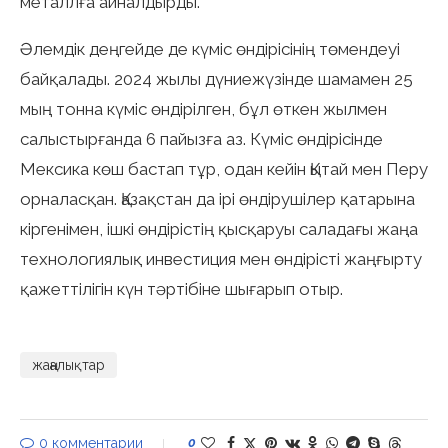
металлға айналдырды.
Әлемдік деңгейде де күміс өндірісінің төмендеуі
байқалады. 2024 жылы дүниежүзінде шамамен 25
мың тонна күміс өндірілген, бұл өткен жылмен
салыстырғанда 6 пайызға аз. Күміс өндірісінде
Мексика көш бастап тұр, одан кейін Қытай мен Перу
орналасқан. Қазақстан да ірі өндірушілер қатарына
кіргенімен, ішкі өндірістің қысқаруы саладағы жаңа
технологиялық инвестиция мен өндірісті жаңғырту
қажеттілігін күн тәртібіне шығарып отыр.
жаңалықтар
0 комментарии
0