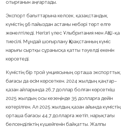
отырғанын аңғартады.
Экспорт бағыттарына келсек, қазақстандық
күмістің 96 пайыздан астамы небәрі төрт елге
жөнелтіледі. Негізгі үлес Ұлыбритания мен АҚШ-қа
тиесілі. Мұндай шоғырлану Қазақстанның күміс
нарығы сыртқы сұранысқа қатты тәуелді екенін
көрсетеді.
Күмістің бір трой унциясының орташа экспорттық
бағасы да өсім көрсеткен. 2024 жылдың қаңтар–
қазан айларында 26,7 доллар болған көрсеткіш
2025 жылдың осы кезеңінде 35 долларға дейін
көтерілген. Ал 2025 жылдың қазан айында күмістің
орташа бағасы 44,7 долларға жетіп, нарықтағы
белсенділіктің күшейгенін байқатты. Жалпы