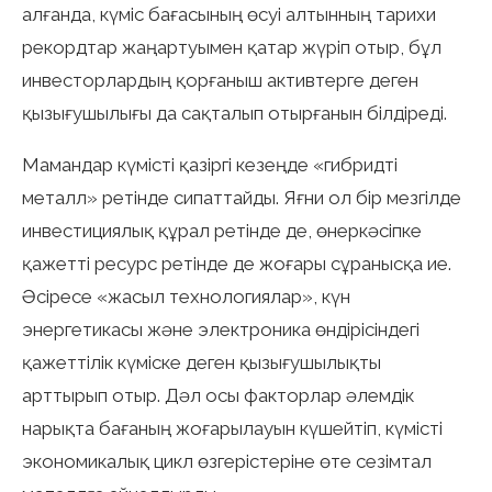
алғанда, күміс бағасының өсуі алтынның тарихи
рекордтар жаңартуымен қатар жүріп отыр, бұл
инвесторлардың қорғаныш активтерге деген
қызығушылығы да сақталып отырғанын білдіреді.
Мамандар күмісті қазіргі кезеңде «гибридті
металл» ретінде сипаттайды. Яғни ол бір мезгілде
инвестициялық құрал ретінде де, өнеркәсіпке
қажетті ресурс ретінде де жоғары сұранысқа ие.
Әсіресе «жасыл технологиялар», күн
энергетикасы және электроника өндірісіндегі
қажеттілік күміске деген қызығушылықты
арттырып отыр. Дәл осы факторлар әлемдік
нарықта бағаның жоғарылауын күшейтіп, күмісті
экономикалық цикл өзгерістеріне өте сезімтал