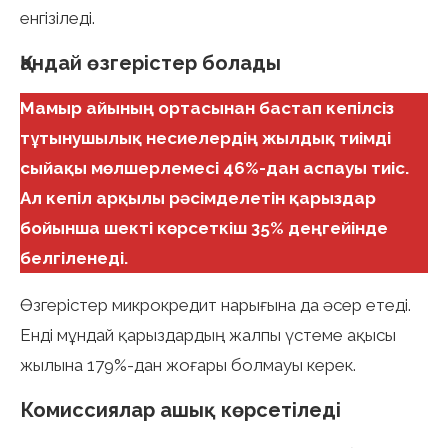
енгізіледі.
Қандай өзгерістер болады
Мамыр айының ортасынан бастап кепілсіз
тұтынушылық несиелердің жылдық тиімді
сыйақы мөлшерлемесі 46%-дан аспауы тиіс.
Ал кепіл арқылы рәсімделетін қарыздар
бойынша шекті көрсеткіш 35% деңгейінде
белгіленеді.
Өзгерістер микрокредит нарығына да әсер етеді.
Енді мұндай қарыздардың жалпы үстеме ақысы
жылына 179%-дан жоғары болмауы керек.
Комиссиялар ашық көрсетіледі