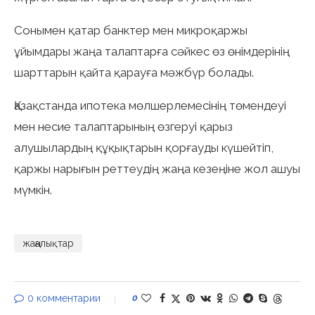
Сонымен қатар банктер мен микроқаржы
ұйымдары жаңа талаптарға сәйкес өз өнімдерінің
шарттарын қайта қарауға мәжбүр болады.
Қазақстанда ипотека мөлшерлемесінің төмендеуі
мен несие талаптарының өзгеруі қарыз
алушылардың құқықтарын қорғауды күшейтіп,
қаржы нарығын реттеудің жаңа кезеңіне жол ашуы
мүмкін.
жаңалықтар
0 комментарии
0