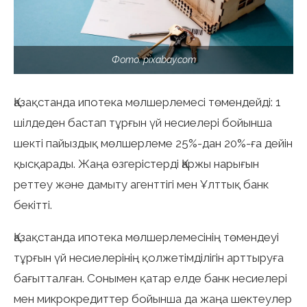
Фото: pixabay.com
Қазақстанда ипотека мөлшерлемесі төмендейді: 1
шілдеден бастап тұрғын үй несиелері бойынша
шекті пайыздық мөлшерлеме 25%-дан 20%-ға дейін
қысқарады. Жаңа өзгерістерді Қаржы нарығын
реттеу және дамыту агенттігі мен Ұлттық банк
бекітті.
Қазақстанда ипотека мөлшерлемесінің төмендеуі
тұрғын үй несиелерінің қолжетімділігін арттыруға
бағытталған. Сонымен қатар елде банк несиелері
мен микрокредиттер бойынша да жаңа шектеулер