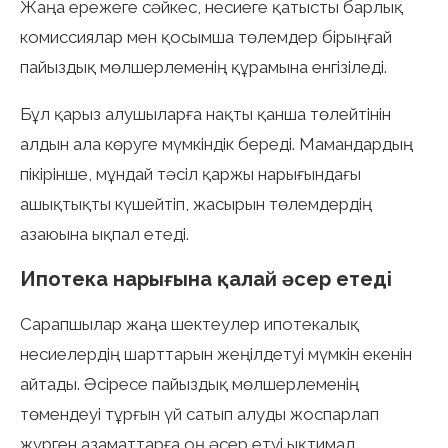
Жаңа ережеге сәйкес, несиеге қатысты барлық
комиссиялар мен қосымша төлемдер бірыңғай
пайыздық мөлшерлеменің құрамына енгізіледі.
Бұл қарыз алушыларға нақты қанша төлейтінін
алдын ала көруге мүмкіндік береді. Мамандардың
пікірінше, мұндай тәсіл қаржы нарығындағы
ашықтықты күшейтіп, жасырын төлемдердің
азаюына ықпал етеді.
Ипотека нарығына қалай әсер етеді
Сарапшылар жаңа шектеулер ипотекалық
несиелердің шарттарын жеңілдетуі мүмкін екенін
айтады. Әсіресе пайыздық мөлшерлеменің
төмендеуі тұрғын үй сатып алуды жоспарлап
жүрген азаматтарға оң әсер етуі ықтимал.