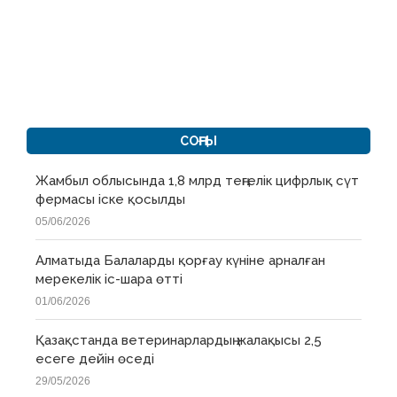
СОҢҒЫ
Жамбыл облысында 1,8 млрд теңгелік цифрлық сүт
фермасы іске қосылды
05/06/2026
Алматыда Балаларды қорғау күніне арналған
мерекелік іс-шара өтті
01/06/2026
Қазақстанда ветеринарлардың жалақысы 2,5
есеге дейін өседі
29/05/2026