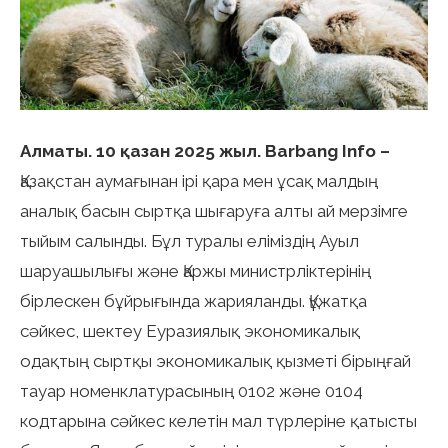
Алматы. 10 қазан 2025 жыл. Barbang Info –
Қазақстан аумағынан ірі қара мен ұсақ малдың
аналық басын сыртқа шығаруға алты ай мерзімге
тыйым салынды. Бұл туралы еліміздің Ауыл
шаруашылығы және Қаржы министрліктерінің
бірлескен бұйрығында жарияланды. Құжатқа
сәйкес, шектеу Еуразиялық экономикалық
одақтың сыртқы экономикалық қызметі бірыңғай
тауар номенклатурасының 0102 және 0104
кодтарына сәйкес келетін мал түрлеріне қатысты