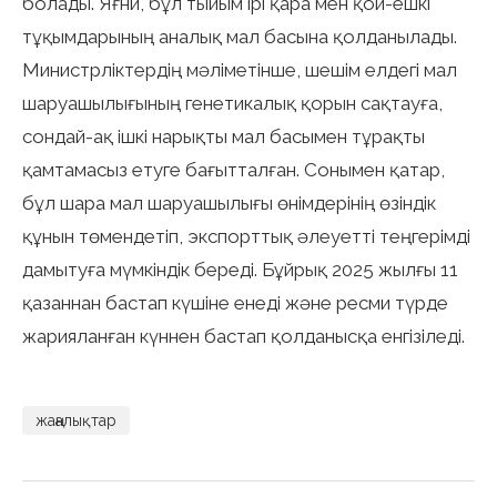
болады. Яғни, бұл тыйым ірі қара мен қой-ешкі
тұқымдарының аналық мал басына қолданылады.
Министрліктердің мәліметінше, шешім елдегі мал
шаруашылығының генетикалық қорын сақтауға,
сондай-ақ ішкі нарықты мал басымен тұрақты
қамтамасыз етуге бағытталған. Сонымен қатар,
бұл шара мал шаруашылығы өнімдерінің өзіндік
құнын төмендетіп, экспорттық әлеуетті теңгерімді
дамытуға мүмкіндік береді. Бұйрық 2025 жылғы 11
қазаннан бастап күшіне енеді және ресми түрде
жарияланған күннен бастап қолданысқа енгізіледі.
жаңалықтар