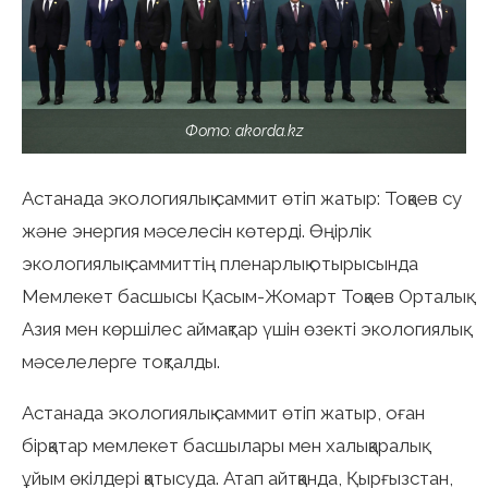
Фото: akorda.kz
Астанада экологиялық саммит өтіп жатыр: Тоқаев су
және энергия мәселесін көтерді. Өңірлік
экологиялық саммиттің пленарлық отырысында
Мемлекет басшысы Қасым-Жомарт Тоқаев Орталық
Азия мен көршілес аймақтар үшін өзекті экологиялық
мәселелерге тоқталды.
Астанада экологиялық саммит өтіп жатыр, оған
бірқатар мемлекет басшылары мен халықаралық
ұйым өкілдері қатысуда. Атап айтқанда, Қырғызстан,