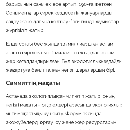
барысының саны екі есе артып, 190-ға жеткен.
Сонымен қатар сирек кездесетін жануарларды
сақтау және қалпына келтіру бағытында жұмыстар
жүргізіліп жатыр.
Елде соңғы бес жылда 1,5 миллиардтан астам
ағаш отырғызылып, 1 миллион гектардан астам
жер көгалдандырылған. Бұл экологиялық жағдайды
жақсартуға бағытталған негізгі шаралардың бірі.
Саммиттің мақсаты
Астанада экологиялық саммит өтіп жатыр, оның
негізгі мақсаты – өңір елдері арасында экологиялық
ынтымақтастықты күшейту. Форум аясында
экожүйелерді қорғау, су және жер ресурстарын