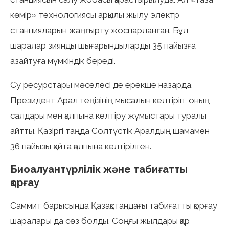
көмір» технологиясы арқылы жылу электр
станцияларын жаңғырту жоспарланған. Бұл
шаралар зиянды шығарындыларды 35 пайызға
азайтуға мүмкіндік береді.
Су ресурстары мәселесі де ерекше назарда.
Президент Арал теңізінің мысалын келтіріп, оның
салдары мен қалпына келтіру жұмыстары туралы
айтты. Қазіргі таңда Солтүстік Аралдың шамамен
36 пайызы қайта қалпына келтірілген.
Биоалуантүрлілік және табиғатты
қорғау
Саммит барысында Қазақстандағы табиғатты қорғау
шаралары да сөз болды. Соңғы жылдары қар