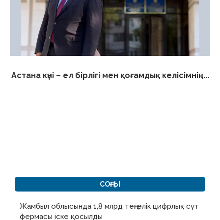
Астана күні – ел бірлігі мен қоғамдық келісімнің...
СОҢҒЫ
Жамбыл облысында 1,8 млрд теңгелік цифрлық сүт
фермасы іске қосылды