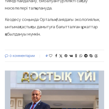
тиімді пайдалану, биоалуантүрлілікті сақтау
мәселелері талқылануда.
Кездесу соңында Орталық Азиядағы экологиялық
ынтымақтастықты дамытуға бағытталған құжаттар
қабылдануы мүмкін.
0 комментарии
0