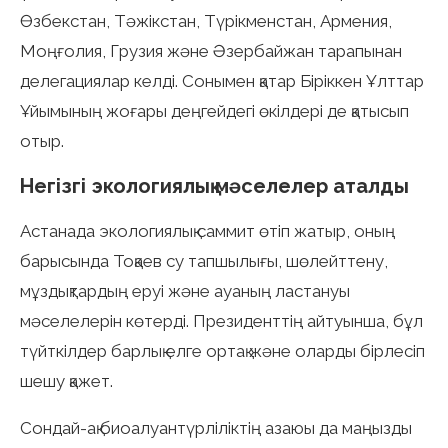
Өзбекстан, Тәжікстан, Түрікменстан, Армения,
Моңғолия, Грузия және Әзербайжан тарапынан
делегациялар келді. Сонымен қатар Біріккен Ұлттар
Ұйымының жоғары деңгейдегі өкілдері де қатысып
отыр.
Негізгі экологиялық мәселелер аталды
Астанада экологиялық саммит өтіп жатыр, оның
барысында Тоқаев су тапшылығы, шөлейттену,
мұздықтардың еруі және ауаның ластануы
мәселелерін көтерді. Президенттің айтуынша, бұл
түйткілдер барлық елге ортақ және оларды бірлесіп
шешу қажет.
Сондай-ақ биоалуантүрліліктің азаюы да маңызды