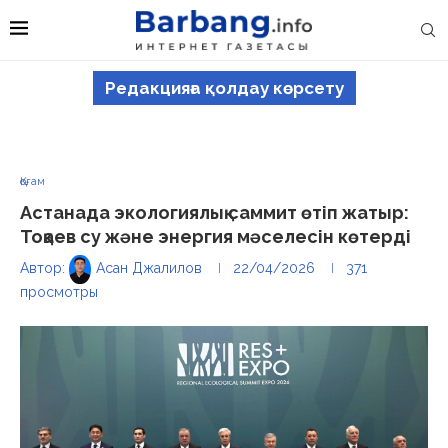
Редакцияға қолдау көрсету
Қоғам
Астанада экологиялық саммит өтіп жатыр:
Тоқаев су және энергия мәселесін көтерді
Автор:
Асан Джалилов
22/04/2026
371
просмотры