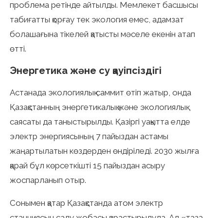
проблема ретінде айтылды. Мемлекет басшысы
табиғатты қорғау тек экология емес, адамзат
болашағына тікелей қатысты мәселе екенін атап
өтті.
Энергетика және су қауіпсіздігі
Астанада экологиялық саммит өтіп жатыр, онда
Қазақстанның энергетикалық және экологиялық
саясаты да таныстырылды. Қазіргі уақытта елде
электр энергиясының 7 пайыздан астамы
жаңартылатын көздерден өндіріледі. 2030 жылға
қарай бұл көрсеткішті 15 пайыздан асыру
жоспарланып отыр.
Сонымен қатар Қазақстанда атом электр
станциясын салу жобасы қарастырылуда. Ал «таза