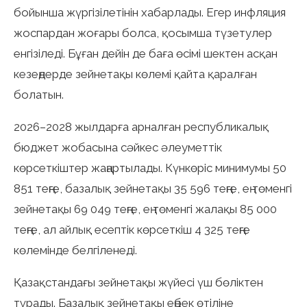
бойынша жүргізілетінін хабарлады. Егер инфляция
жоспардан жоғары болса, қосымша түзетулер
енгізіледі. Бұған дейін де баға өсімі шектен асқан
кезеңдерде зейнетақы көлемі қайта қаралған
болатын.
2026–2028 жылдарға арналған республикалық
бюджет жобасына сәйкес әлеуметтік
көрсеткіштер жаңартылады. Күнкөріс минимумы 50
851 теңге, базалық зейнетақы 35 596 теңге, ең төменгі
зейнетақы 69 049 теңге, ең төменгі жалақы 85 000
теңге, ал айлық есептік көрсеткіш 4 325 теңге
көлемінде белгіленеді.
Қазақстандағы зейнетақы жүйесі үш бөліктен
тұрады. Базалық зейнетақы еңбек өтіліне