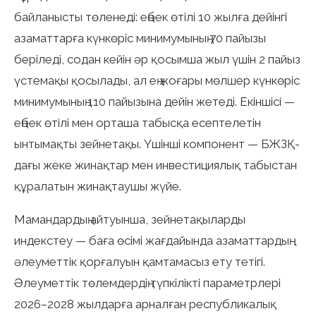
байланысты төленеді: еңбек өтілі 10 жылға дейінгі
азаматтарға күнкөріс минимумының 70 пайызы
беріледі, содан кейін әр қосымша жыл үшін 2 пайыз
үстемақы қосылады, ал ең жоғары мөлшер күнкөріс
минимумының 110 пайызына дейін жетеді. Екіншісі —
еңбек өтілі мен орташа табысқа есептелетін
ынтымақты зейнетақы. Үшінші компонент — БЖЗҚ-
дағы жеке жинақтар мен инвестициялық табыстан
құралатын жинақтаушы жүйе.
Мамандардың айтуынша, зейнетақыларды
индекстеу — баға өсімі жағдайында азаматтардың
әлеуметтік қорғалуын қамтамасыз ету тетігі.
Әлеуметтік төлемдердің түпкілікті параметрлері
2026–2028 жылдарға арналған республикалық