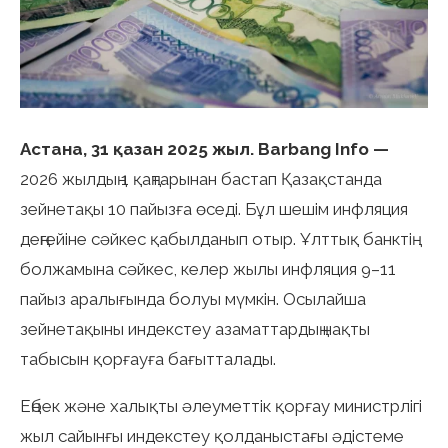
Астана, 31 қазан 2025 жыл. Barbang Info —
2026 жылдың 1 қаңтарынан бастап Қазақстанда
зейнетақы 10 пайызға өседі. Бұл шешім инфляция
деңгейіне сәйкес қабылданып отыр. Ұлттық банктің
болжамына сәйкес, келер жылы инфляция 9–11
пайыз аралығында болуы мүмкін. Осылайша
зейнетақыны индекстеу азаматтардың нақты
табысын қорғауға бағытталады.
Еңбек және халықты әлеуметтік қорғау министрлігі
жыл сайынғы индекстеу қолданыстағы әдістеме