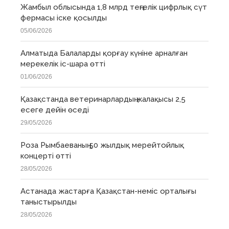
Жамбыл облысында 1,8 млрд теңгелік цифрлық сүт
фермасы іске қосылды
05/06/2026
Алматыда Балаларды қорғау күніне арналған
мерекелік іс-шара өтті
01/06/2026
Қазақстанда ветеринарлардың жалақысы 2,5
есеге дейін өседі
29/05/2026
Роза Рымбаеваның 50 жылдық мерейтойлық
концерті өтті
28/05/2026
Астанада жастарға Қазақстан-неміс орталығы
таныстырылды
28/05/2026