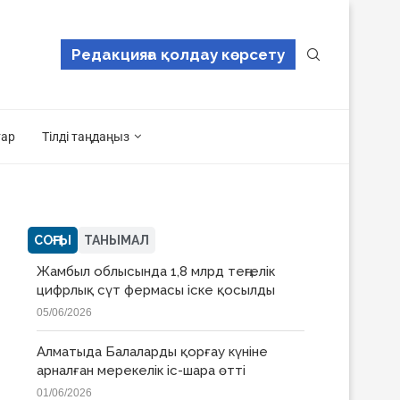
Редакцияға қолдау көрсету
тар
Тілді таңдаңыз
СОҢҒЫ
ТАНЫМАЛ
Жамбыл облысында 1,8 млрд теңгелік
цифрлық сүт фермасы іске қосылды
05/06/2026
Алматыда Балаларды қорғау күніне
арналған мерекелік іс-шара өтті
01/06/2026