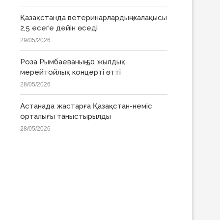
Қазақстанда ветеринарлардың жалақысы
2,5 есеге дейін өседі
29/05/2026
Роза Рымбаеваның 50 жылдық
мерейтойлық концерті өтті
28/05/2026
Астанада жастарға Қазақстан-неміс
орталығы таныстырылды
28/05/2026