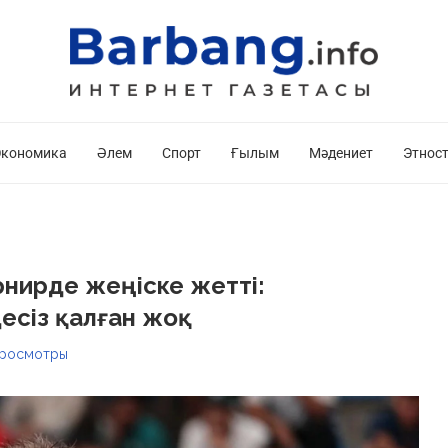
кономика
Әлем
Спорт
Ғылым
Мәдениет
Этнос
нирде жеңіске жетті:
есіз қалған жоқ
росмотры