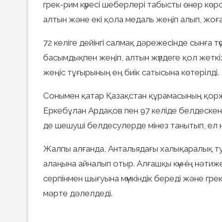
грек-рим күресі шеберлері табысты өнер көрс
алтын және екі қола медаль жеңіп алып, жоғ
72 келіге дейінгі салмақ дәрежесінде сынға
басымдықпен жеңіп, алтын жүлдеге қол жеткіз
жеңіс тұғырының ең биік сатысына көтерілді.
Сонымен қатар Қазақстан құрамасының қоржы
Еркебұлан Ардақов пен 97 келіде белдескен 
де шешуші белдесулерде мінез танытып, ел
Жалпы алғанда, Антальядағы халықаралық ту
алаңына айналып отыр. Алғашқы күннің нәти
серпінмен шығуына мүмкіндік береді және грек-
мәрте дәлелдеді.