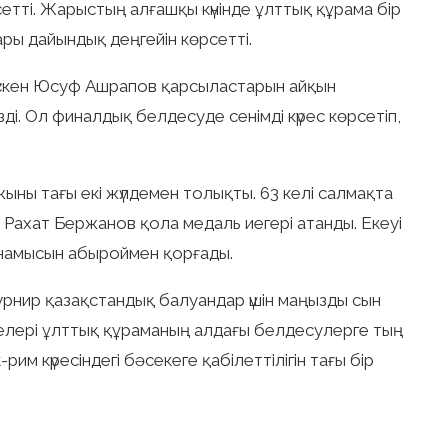
етті. Жарыстың алғашқы күнінде ұлттық құрама бір
ары дайындық деңгейін көрсетті.
 түскен Юсуф Ашрапов қарсыластарын айқын
ді. Ол финалдық белдесуде сенімді күрес көрсетіп,
ны тағы екі жүлдемен толықты. 63 келі салмақта
Рахат Бержанов қола медаль иегері атанды. Екеуі
 намысын абыроймен қорғады.
рнир қазақстандық балуандар үшін маңыз­ды сын
желері ұлттық құраманың алдағы белдесулерге тың
рим күресіндегі бәсекеге қабілеттілігін тағы бір