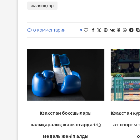
жаңалықтар
0 комментарии
0
Қазақстан боксшылары
Қазақстан қ
халықаралық жарыстарда 113
ат спорты 
медаль жеңіп алды
о