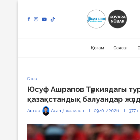
Қоғам
Саясат
Э
Спорт
Юсуф Ашрапов Түркиядағы тур
қазақстандық балуандар жүлд
Автор:
Асан Джалилов
09/01/2026
377
п