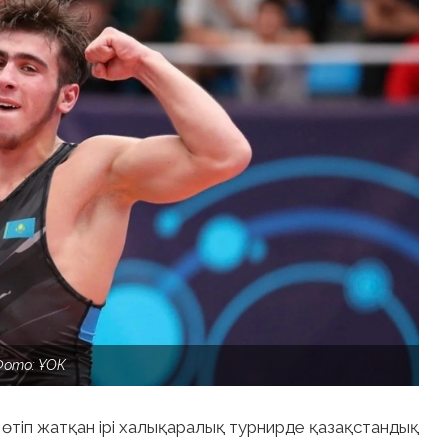
Фото: ҰОК
н өтіп жатқан ірі халықаралық турнирде қазақстандық