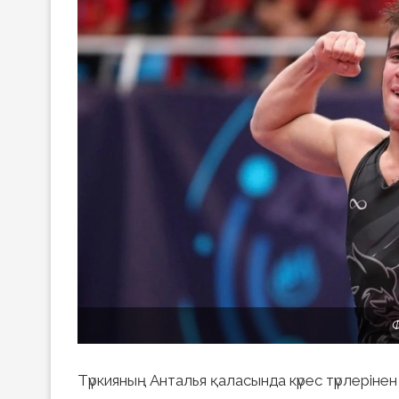
Түркияның Анталья қаласында күрес түрлеріне