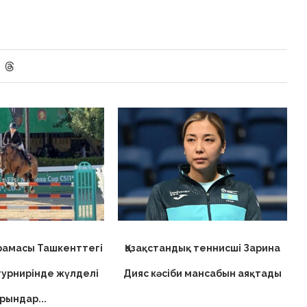
ұрамасы Ташкенттегі
Қазақстандық теннисші Зарина
турнирінде жүлделі
Дияс кәсіби мансабын аяқтады
рындар...