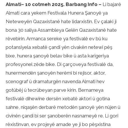
Almati– 10 cotmeh 2025. Barbang Info –
Li bajarê
Almatî cara yekem Festîvala Hunera Şanoyê ya
Neteweyên Qazaxistanê hate lidarxistin. Ev çalakî ji
bona 30 saliya Assambleya Gelên Qazaxistanê hate
rêvebirin. Armanca sereke ya festîvalê ev bû ku
potansîyela xebatê çandî yên civakên netewî pêş
bixe, hunera şanoyê belav bike û asta karîgeriya
profesyonel zêde bike. Di çarçoveya festîvalê da,
hunermendên şanoyên herêmî bi rejîsor, aktor,
scenograf û dramaturgên navenda Almatî hev
gotûbêj û tecrûbeyan parve kirin. Bernameya
festîvalê dihewîne dersên xebatê aktorî û gotina
sahne, nîqaşên derbarê metodên şanoyê yên nûjen û
civînên çandî bi ser şanoberên nasnameyê re. Li gorî
rêxistinvan, ev projeyê amade ye ji bo pêşxistina