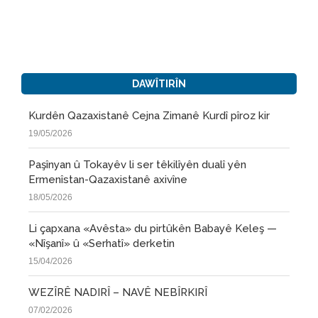
DAWÎTIRÎN
Kurdên Qazaxistanê Cejna Zimanê Kurdî pîroz kir
19/05/2026
Paşînyan û Tokayêv li ser têkilîyên dualî yên
Ermenîstan-Qazaxistanê axivîne
18/05/2026
Li çapxana «Avêsta» du pirtûkên Babayê Keleş —
«Nîşanî» û «Serhatî» derketin
15/04/2026
WEZÎRÊ NADIRÎ – NAVÊ NEBÎRKIRÎ
07/02/2026