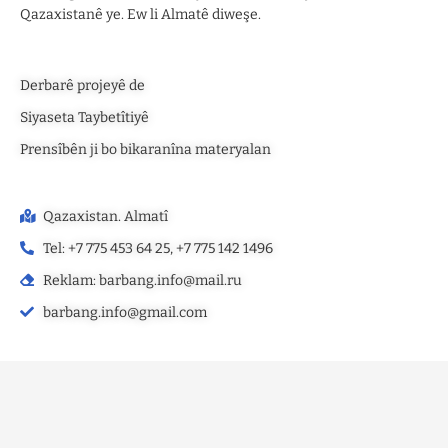
Qazaxistanê ye. Ew li Almatê diweşe.
Derbarê projeyê de
Siyaseta Taybetîtiyê
Prensîbên ji bo bikaranîna materyalan
Qazaxistan. Almatî
Tel: +7 775 453 64 25, +7 775 142 1496‬
Reklam: barbang.info@mail.ru
barbang.info@gmail.com
©2025 — barbang.info