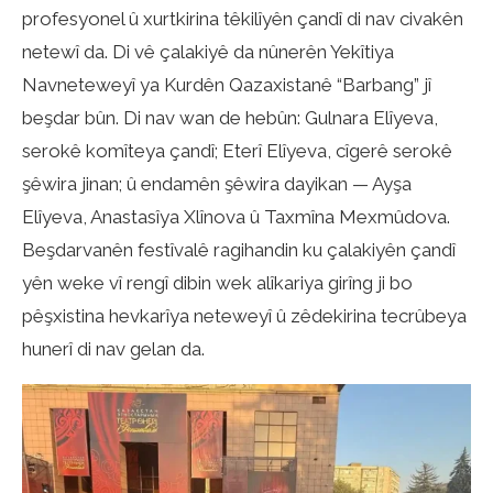
profesyonel û xurtkirina têkilîyên çandî di nav civakên
netewî da. Di vê çalakiyê da nûnerên Yekîtiya
Navneteweyî ya Kurdên Qazaxistanê “Barbang” jî
beşdar bûn. Di nav wan de hebûn: Gulnara Elîyeva,
serokê komîteya çandî; Eterî Elîyeva, cîgerê serokê
şêwira jinan; û endamên şêwira dayikan — Ayşa
Elîyeva, Anastasîya Xlînova û Taxmîna Mexmûdova.
Beşdarvanên festîvalê ragihandin ku çalakiyên çandî
yên weke vî rengî dibin wek alîkariya girîng ji bo
pêşxistina hevkarîya neteweyî û zêdekirina tecrûbeya
hunerî di nav gelan da.