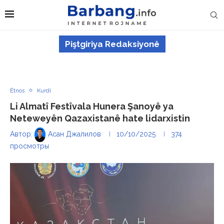
Piştgiriya Redaksiyonê
Êtnos
Kurdî
Li Almatî Festîvala Hunera Şanoyê ya
Neteweyên Qazaxistanê hate lidarxistin
Автор:
Асан Джалилов
10/10/2025
374
просмотры