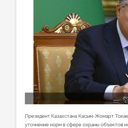
Фо
Президент Казахстана Касым-Жомарт Токаев
уточнение норм в сфере охраны объектов и