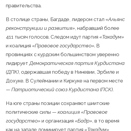
правительства.
В столице страны, Багдаде, лидером стал
«Альянс
реконструкции и развития»
, набравший более
411 тысяч голосов. Следом идут партия
«Такадум»
и коалиция
«Правовое государство»
. В
провинциях с курдским большинством уверенно
лидирует
Демократическая партия Курдистана
(ДПК)
, одержавшая победу в Ниневии, Эрбиле и
Дохуке. В Сулеймании и Киркуке на первом месте
—
Патриотический союз Курдистана (ПСК)
.
На юге страны позиции сохраняют шиитские
политические силы —
коалиция «Правовое
государство»
и организация
«Бадр»
, в то время
как на западе доминирует партия
«Такадум»
,