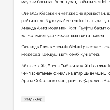
маусым басынан бергі тұрақты ойыны мен ірі 
Финалдық бәсекенің нәтижесіне қарамастан, қаз
рейтингінде 6 910 ұпаймен үшінші сатыда тұ
Аманда Анисимова мен Кори Гауфты басып о
қол жеткізген үздік көрсеткішін қайта тіркеді.
Финалда Елена әлемнің бірінші ракеткасы с
кездеседі. Шешуші матч сенбі күні өтеді.
Айта кетейік, Елена Рыбакина кейінгі он жыл
чемпионатының финалына қатар шыққан үшінші
Арина Соболенко мен даниялық Каролина Возн
жаңалықтар