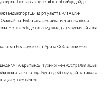
турнирдегі жоғары көрсеткіштерін айқындайды.
ақстандық спортшы қазіргі уақытта WTA Live
р. Осылайша, Рыбакина америкалық теннисшілер
зды. Нәтижесінде ол 2023 жылдың маусым айында
аналатын Беларусь өкілі Арина Соболенкомен
 ішінде WTA қорытынды турнирі мен Аустралия ашық
 ойыншы атанып отыр. Бұған дейін мұндай нәтижеге
яцки қол жеткізген.