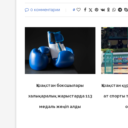
0 комментарии
0
Қазақстан боксшылары
Қазақстан қ
халықаралық жарыстарда 113
ат спорты 
медаль жеңіп алды
о