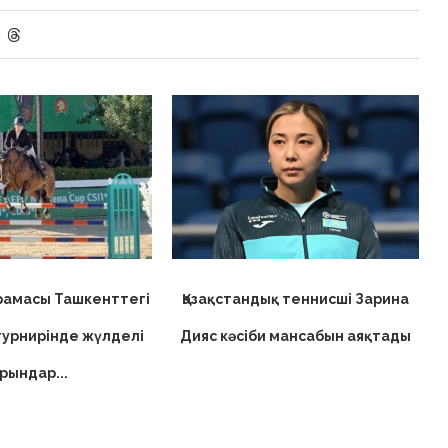
ұрамасы Ташкенттегі
Қазақстандық теннисші Зарина
турнирінде жүлделі
Дияс кәсіби мансабын аяқтады
рындар...