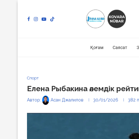
Қоғам
Саясат
Э
Спорт
Елена Рыбакина әлемдік рейтин
Автор:
Асан Джалилов
30/01/2026
382
п