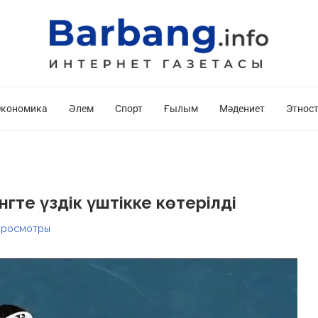
кономика
Әлем
Спорт
Ғылым
Мәдениет
Этнос
гте үздік үштікке көтерілді
росмотры