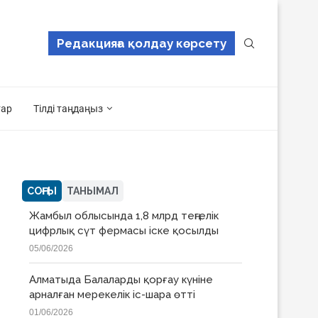
Редакцияға қолдау көрсету
тар
Тілді таңдаңыз
СОҢҒЫ
ТАНЫМАЛ
Жамбыл облысында 1,8 млрд теңгелік
цифрлық сүт фермасы іске қосылды
05/06/2026
Алматыда Балаларды қорғау күніне
арналған мерекелік іс-шара өтті
01/06/2026