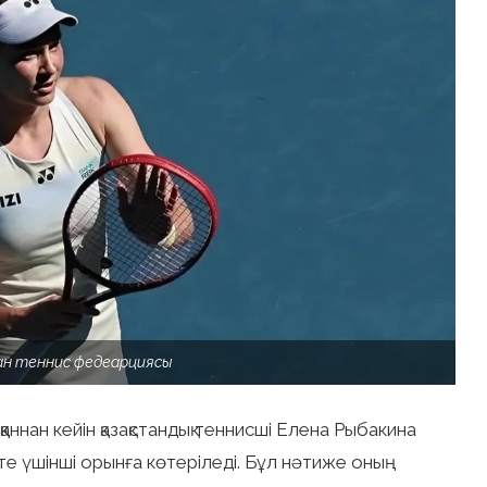
ан теннис федеарциясы
ннан кейін қазақстандық теннисші Елена Рыбакина
те үшінші орынға көтеріледі. Бұл нәтиже оның