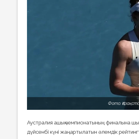
Фото: Қазақст
Аустралия ашық чемпионатының финалына шыққа
дүйсенбі күні жаңартылатын әлемдік рейтинг