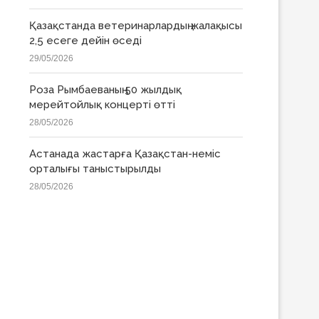
Қазақстанда ветеринарлардың жалақысы
2,5 есеге дейін өседі
29/05/2026
Роза Рымбаеваның 50 жылдық
мерейтойлық концерті өтті
28/05/2026
Астанада жастарға Қазақстан-неміс
орталығы таныстырылды
28/05/2026