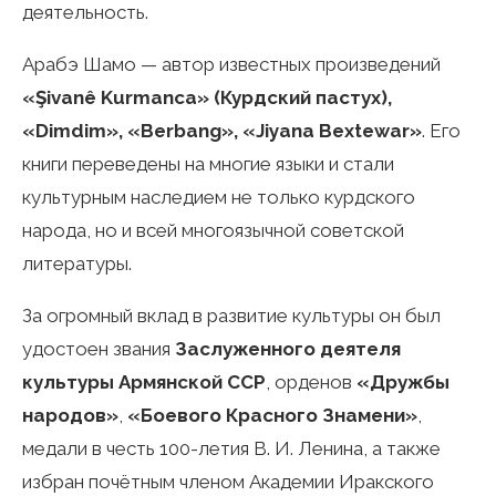
деятельность.
Арабэ Шамо — автор известных произведений
«Şivanê Kurmanca» (Курдский пастух),
«Dimdim», «Berbang», «Jiyana Bextewar»
. Его
книги переведены на многие языки и стали
культурным наследием не только курдского
народа, но и всей многоязычной советской
литературы.
За огромный вклад в развитие культуры он был
удостоен звания
Заслуженного деятеля
культуры Армянской ССР
, орденов
«Дружбы
народов»
,
«Боевого Красного Знамени»
,
медали в честь 100-летия В. И. Ленина, а также
избран почётным членом Академии Иракского