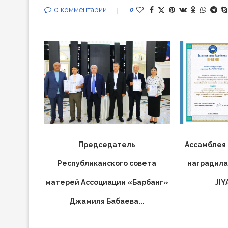
0 комментарии
0
Председатель
Ассамблея 
Республиканского совета
наградила
матерей Ассоциации «Барбанг»
JIY
Джамиля Бабаева...