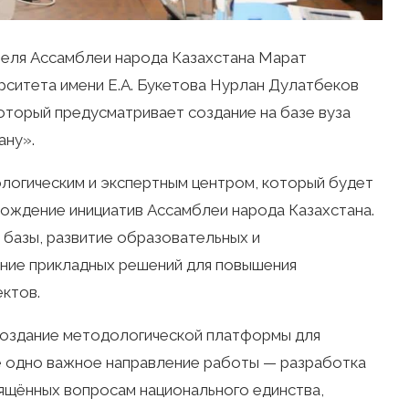
теля Ассамблеи народа Казахстана Марат
рситета имени Е.А. Букетова Нурлан Дулатбеков
оторый предусматривает создание на базе вуза
ану».
логическим и экспертным центром, который будет
ождение инициатив Ассамблеи народа Казахстана.
 базы, развитие образовательных и
ение прикладных решений для повышения
ктов.
 создание методологической платформы для
ё одно важное направление работы — разработка
ящённых вопросам национального единства,