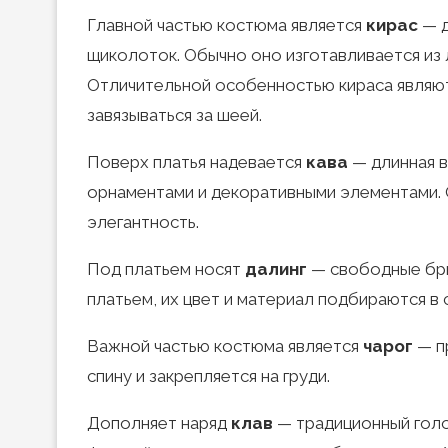
Главной частью костюма является
кирас
— д
щиколоток. Обычно оно изготавливается из 
Отличительной особенностью кираса являют
завязываться за шеей.
Поверх платья надевается
кава
— длинная в
орнаментами и декоративными элементами.
элегантность.
Под платьем носят
далинг
— свободные брюк
платьем, их цвет и материал подбираются в
Важной частью костюма является
чарог
— п
спину и закрепляется на груди.
Дополняет наряд
клав
— традиционный голо