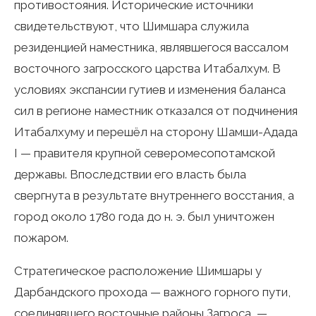
противостояния. Исторические источники
свидетельствуют, что Шимшара служила
резиденцией наместника, являвшегося вассалом
восточного загросского царства Итабалхум. В
условиях экспансии гутиев и изменения баланса
сил в регионе наместник отказался от подчинения
Итабалхуму и перешёл на сторону Шамши-Адада
I — правителя крупной северомесопотамской
державы. Впоследствии его власть была
свергнута в результате внутреннего восстания, а
город около 1780 года до н. э. был уничтожен
пожаром.
Стратегическое расположение Шимшары у
Дарбандского прохода — важного горного пути,
соединявшего восточные районы Загроса, —