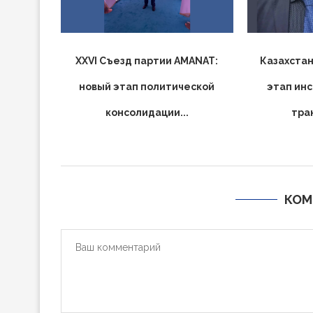
XXVI Съезд партии AMANAT:
Казахстан
новый этап политической
этап ин
консолидации...
тра
КОМ