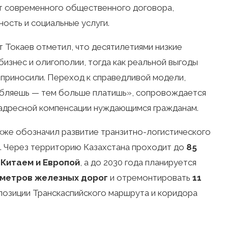
т современного общественного договора,
ость и социальные услуги.
 Токаев отметил, что десятилетиями низкие
изнес и олигополии, тогда как реальной выгоды
 приносили. Переход к справедливой модели,
ебляешь — тем больше платишь», сопровождается
 адресной компенсации нуждающимся гражданам.
акже обозначил развитие транзитно-логистического
е. Через территорию Казахстана проходит до
85
 Китаем и Европой
, а до 2030 года планируется
ометров железных дорог
и отремонтировать
11
ь позиции Транскаспийского маршрута и коридора