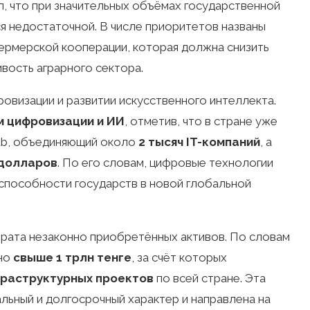
ал, что при значительных объёмах государственной
 недостаточной. В числе приоритетов названы
ермерской кооперации, которая должна снизить
ивость аграрного сектора.
овизации и развитии искусственного интеллекта.
м цифровизации и ИИ
, отметив, что в стране уже
Hub, объединяющий около
2 тысяч IT-компаний
, а
 долларов
. По его словам, цифровые технологии
способности государств в новой глобальной
врата незаконно приобретённых активов. По словам
ено
свыше 1 трлн тенге
, за счёт которых
фраструктурных проектов
по всей стране. Эта
альный и долгосрочный характер и направлена на