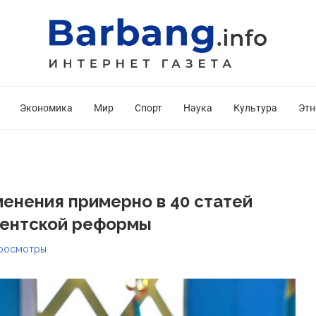
Экономика
Мир
Спорт
Наука
Культура
Этн
енения примерно в 40 статей
ментской реформы
росмотры