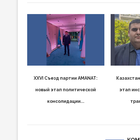
XXVI Съезд партии AMANAT:
Казахстан
новый этап политической
этап ин
консолидации...
тра
КОМ