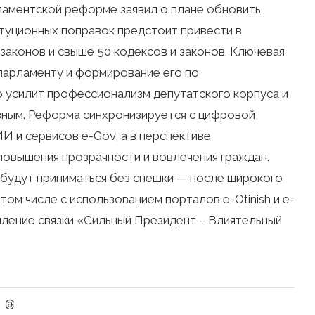
рламентской реформе заявил о плане обновить
итуционных поправок предстоит привести в
законов и свыше 50 кодексов и законов. Ключевая
парламенту и формирование его по
о усилит профессионализм депутатского корпуса и
ным. Реформа синхронизируется с цифровой
И и сервисов e-Gov, а в перспективе
повышения прозрачности и вовлечения граждан.
 будут приниматься без спешки — после широкого
ом числе с использованием порталов e-Otinish и e-
иление связки «Сильный Президент – Влиятельный