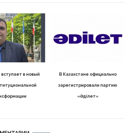
 вступает в новый
В Казахстане официально
ституциональной
зарегистрировали партию
нсформации
«Əділет»
МЕНТАРИИ