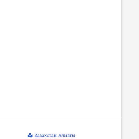
Что изменилось для
Нажмадин Чатуев: засл
журналистов в Казахстане к
учитель Казахстана
Дню...
общественный деятел
Казахстан. Алматы