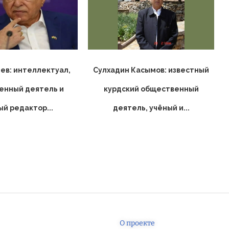
ев: интеллектуал,
Сулхадин Касымов: известный
енный деятель и
курдский общественный
ый редактор...
деятель, учёный и...
О проекте