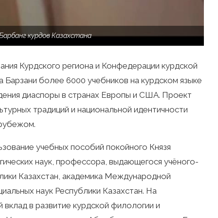
Барбанг курдов Казахстана
ания Курдского региона и Конфедерации курдской
 Барзани более 6000 учебников на курдском языке
ения диаспоры в странах Европы и США. Проект
льтурных традиций и национальной идентичности
 рубежом.
ьзование учебных пособий покойного Князя
ических наук, профессора, выдающегося учёного-
лики Казахстан, академика Международной
иальных наук Республики Казахстан. На
й вклад в развитие курдской филологии и