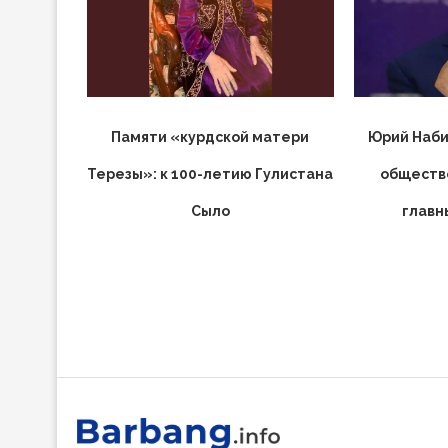
Памяти «курдской матери
Юрий Наби
Терезы»: к 100-летию Гулистана
обществ
Сыло
главн