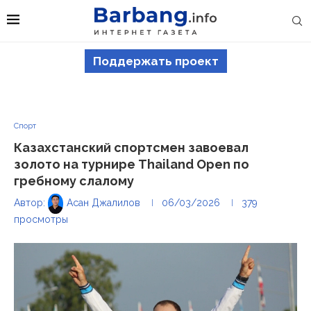
Поддержать проект
Спорт
Казахстанский спортсмен завоевал
золото на турнире Thailand Open по
гребному слалому
Автор:
Асан Джалилов
06/03/2026
379
просмотры