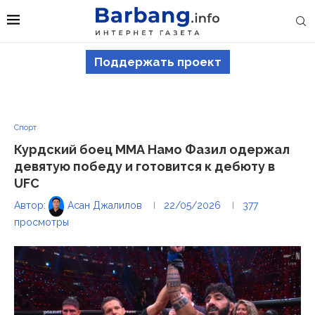
Поддержать проект
Спорт
Курдский боец ММА Намо Фазил одержал
девятую победу и готовится к дебюту в
UFC
Автор:
Асан Джалилов
22/05/2026
377
просмотры