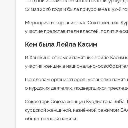
— одной из наиболее известных фигур курд
12 мая 2026 года и была приурочена к 52-й 
Мероприятие организовал Союз женщин Курд
участие представители властей, политическ
Кем была Лейла Касим
В Ханакине открыли памятник Лейле Касим 
участия женщин в национально-освободител
По словам организаторов, установка памятн
о курдских деятелях, подвергшихся преслед
Секретарь Союза женщин Курдистана Зиба Та
курдской женщиной, казнённой режимом БАА
общественной памяти.