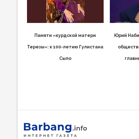
Памяти «курдской матери
Юрий Наби
Терезы»: к 100-летию Гулистана
обществ
Сыло
главн