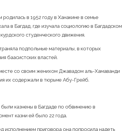
 родилась в 1952 году в Ханакине в семье
ала в Багдад, где изучала социологию в Багдадском
 курдского студенческого движения.
траняла подпольные материалы, в которых
ия баасистских властей.
вместе со своим женихом Джавадом аль-Хамаванди
ия их содержали в тюрьме Абу-Грейб.
и были казнены в Багдаде по обвинению в
мент казни ей было 22 года.
ед исполнением приговора она попросила надеть