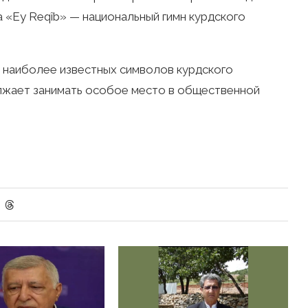
 «Ey Reqîb» — национальный гимн курдского
з наиболее известных символов курдского
олжает занимать особое место в общественной