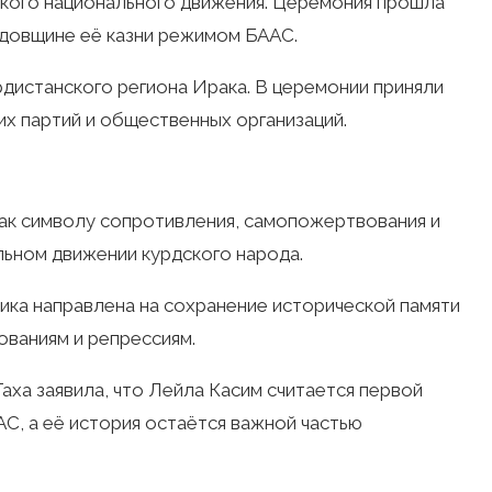
ского национального движения. Церемония прошла
годовщине её казни режимом БААС.
истанского региона Ирака. В церемонии приняли
их партий и общественных организаций.
как символу сопротивления, самопожертвования и
ьном движении курдского народа.
ика направлена на сохранение исторической памяти
ованиям и репрессиям.
ха заявила, что Лейла Касим считается первой
С, а её история остаётся важной частью