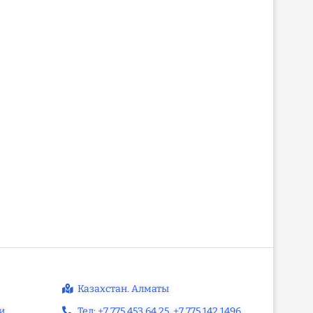
Что изменилось для
Нажмадин Чатуев: засл
журналистов в Казахстане к
учитель Казахстана
Дню...
общественный деятел
Казахстан. Алматы
и
Тел: +7 775 453 64 25‬, +7 775 142 1496‬