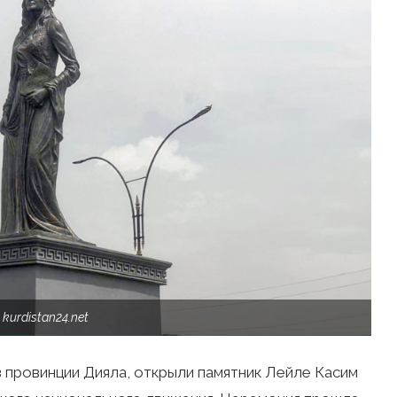
kurdistan24.net
 провинции Дияла, открыли памятник Лейле Касим