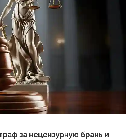
раф за нецензурную брань и